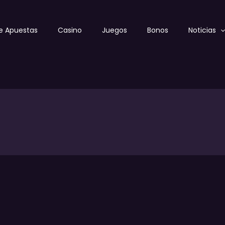
e Apuestas
Casino
Juegos
Bonos
Noticias