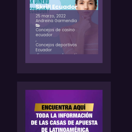
Skrill Ecuador
25 marzo, 2022
Andreina Garmendia
Concejos de casino
ecuador
,
Concejos deportivos
Ecuador
dinero
,
ecuador
,
retirar
,
Skrill
(0)