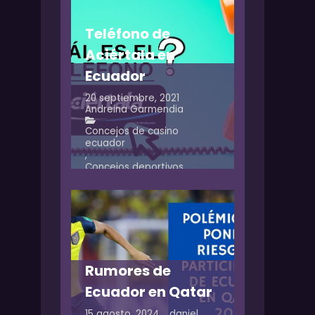
Teléfono de
Aciértala en
Ecuador
20 septiembre, 2021
Andreina Garmendia
Concejos de casino
ecuador
,
Concejos deportivos
Ecuador
(0)
Rumores de
Ecuador en Qatar
15 agosto, 2024
daniel