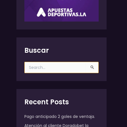
Buscar
B
u
s
c
a
r
Recent Posts
p
o
r
Pago anticipado 2 goles de ventaja.
:
Atención al cliente Doradobet la