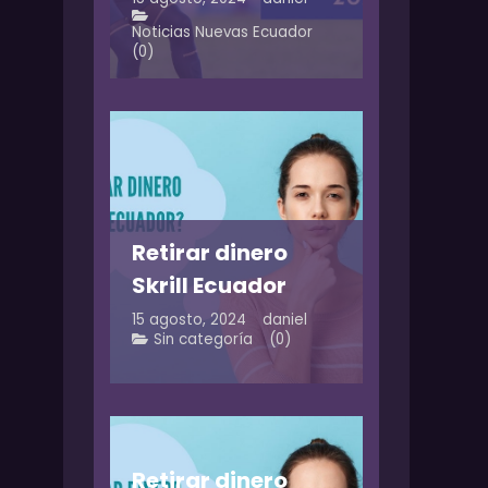
Noticias Nuevas Ecuador
(0)
Retirar dinero
Skrill Ecuador
15 agosto, 2024
daniel
Sin categoría
(0)
Retirar dinero