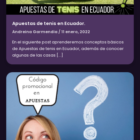
Apuestas de tenis en Ecuador.
Andreina Garmendia
/
11 enero, 2022
En el siguiente post aprenderemos conceptos básicos
de Apuestas de tenis en Ecuador, además de conocer
algunas de las casas […]