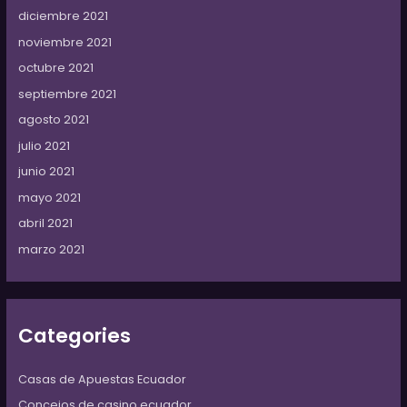
diciembre 2021
noviembre 2021
octubre 2021
septiembre 2021
agosto 2021
julio 2021
junio 2021
mayo 2021
abril 2021
marzo 2021
Categories
Casas de Apuestas Ecuador
Concejos de casino ecuador