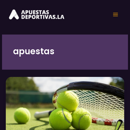
Ir
Main
al
contenido
Menu
apuestas