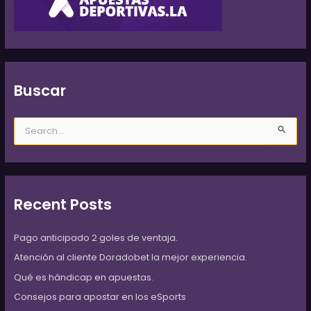
Buscar
B
u
s
c
a
r
Recent Posts
p
o
Pago anticipado 2 goles de ventaja.
r
:
Atención al cliente Doradobet la mejor experiencia.
Qué es hándicap en apuestas.
Consejos para apostar en los eSports