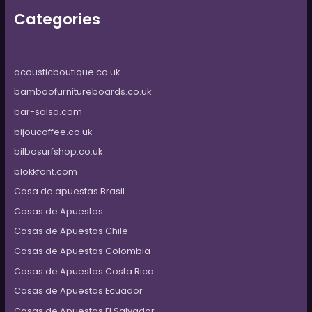
Categories
–
acousticboutique.co.uk
bamboofurnitureboards.co.uk
bar-salsa.com
bijoucoffee.co.uk
bilbosurfshop.co.uk
blokkfont.com
Casa de apuestas Brasil
Casas de Apuestas
Casas de Apuestas Chile
Casas de Apuestas Colombia
Casas de Apuestas Costa Rica
Casas de Apuestas Ecuador
Casas de Apuestas El Salvador