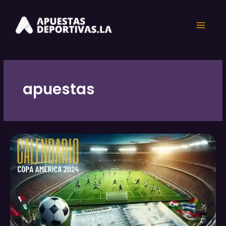
Ir
Post
Main
al
pagination
contenido
Menu
apuestas