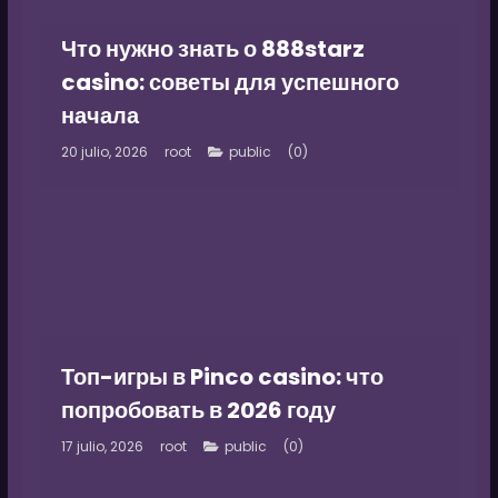
Что нужно знать о 888starz
casino: советы для успешного
начала
20 julio, 2026
root
(0)
public
Топ-игры в Pinco casino: что
попробовать в 2026 году
17 julio, 2026
root
(0)
public