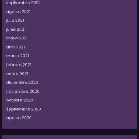
septiembre 2021
agosto 2021
julio 2021
junio 2021
mayo 2021
abril 2021
marzo 2021
febrero 2021
enero 2021
diciembre 2020
noviembre 2020
octubre 2020
septiembre 2020
agosto 2020