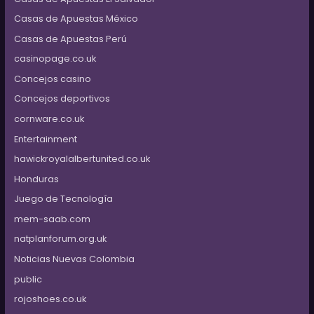
Casas de Apuestas México
Casas de Apuestas Perú
casinopage.co.uk
Concejos casino
Concejos deportivos
cornware.co.uk
Entertainment
hawickroyalalbertunited.co.uk
Honduras
Juego de Tecnología
mem-saab.com
natplanforum.org.uk
Noticias Nuevas Colombia
public
rojoshoes.co.uk