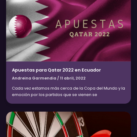
Apuestas para Qatar 2022 en Ecuador
Andreina Garmendia
/
11 abril, 2022
Cada vez estamos más cerca de la Copa del Mundo y la
emoción por los partidos que se vienen se