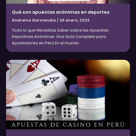
Qué son apuestas anónimas en deportes
Andreina Garmendia
/
26 enero, 2023
Todo lo que Necesitas Saber sobre las Apuestas
Deportivas Anónimas: Una Guía Completa para
Apostadores en Perú En el mundo