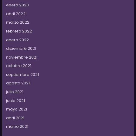
enero 2023
abril 2022
marzo 2022
febrero 2022
enero 2022
diciembre 2021
noviembre 2021
octubre 2021
septiembre 2021
agosto 2021
julio 2021
junio 2021
mayo 2021
abril 2021
marzo 2021