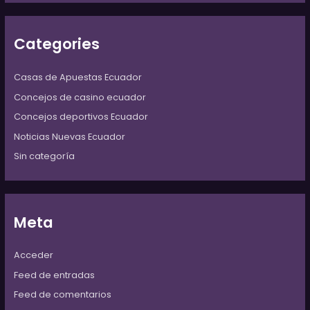
Categories
Casas de Apuestas Ecuador
Concejos de casino ecuador
Concejos deportivos Ecuador
Noticias Nuevas Ecuador
Sin categoría
Meta
Acceder
Feed de entradas
Feed de comentarios