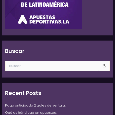
Buscar
B
u
s
c
a
r
Recent Posts
:
Pago anticipado 2 goles de ventaja.
Qué es hándicap en apuestas.