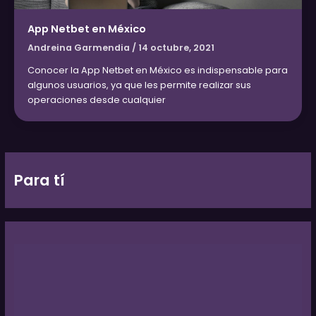
App Netbet en México
Andreina Garmendia
/
14 octubre, 2021
Conocer la App Netbet en México es indispensable para
algunos usuarios, ya que les permite realizar sus
operaciones desde cualquier
Para tí