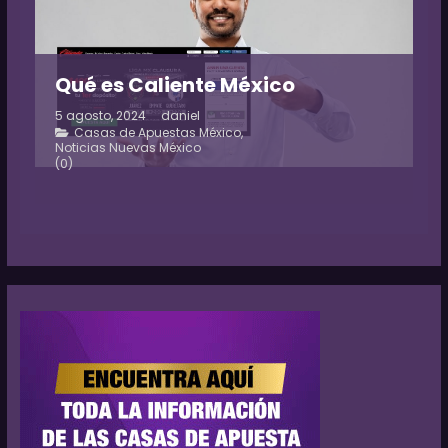
Qué es Caliente México
5 agosto, 2024
daniel
Casas de Apuestas México
,
Noticias Nuevas México
(0)