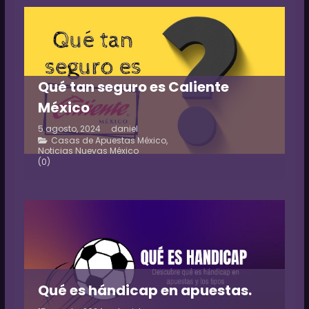
Qué tan seguro es Caliente
México
5 agosto, 2024
daniel
Casas de Apuestas México
,
Noticias Nuevas México
(0)
Qué es hándicap en apuestas.