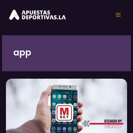
Ir
Main
al
contenido
Menu
app