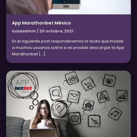
App Marathonbet México
luisaadmin
/
20 octubre, 2021
En el siguiente post responderemos la duda que invade
a muchos usuarios sobre si es posible descargar la App
Marathonbet […]