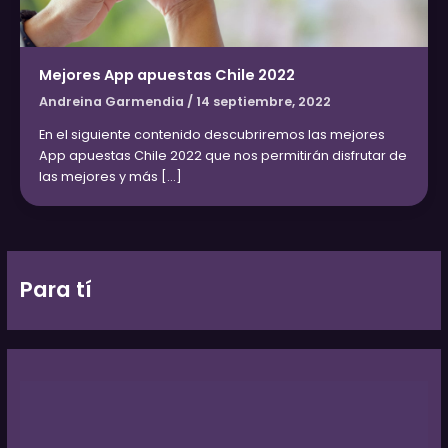
Mejores App apuestas Chile 2022
Andreina Garmendia
/
14 septiembre, 2022
En el siguiente contenido descubriremos las mejores
App apuestas Chile 2022 que nos permitirán disfrutar de
las mejores y más […]
Para tí