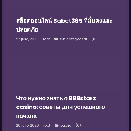
สล็อตออนไลน์ Babet365 ที่มั่นคงและ
ปลอดภัย
27 julio, 2026
root
(0)
Sin categorizar
Что нужно знать о 888starz
casino: советы для успешного
начала
20 julio, 2026
root
(0)
public