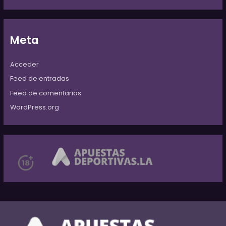
Meta
Acceder
Feed de entradas
Feed de comentarios
WordPress.org