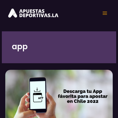
Ir
Main
al
contenido
Menu
app