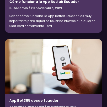
Cómo funciona la App Betfair Ecuador
luisaadmin
/
29 noviembre, 2021
Saber cómo funciona La App Betfair Ecuador, es muy
importante para aquellos usuarios nuevos que quieran
usar esta herramienta. Esta
App Bet365 desde Ecuador
Andreina Garmendia
/
19 noviembre, 2021