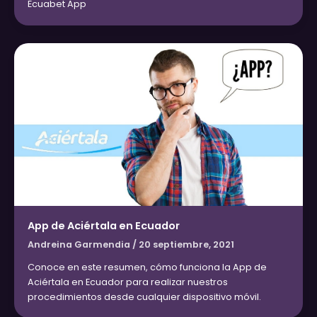
Ecuabet App
App de Aciértala en Ecuador
Andreina Garmendia
/
20 septiembre, 2021
Conoce en este resumen, cómo funciona la App de
Aciértala en Ecuador para realizar nuestros
procedimientos desde cualquier dispositivo móvil.