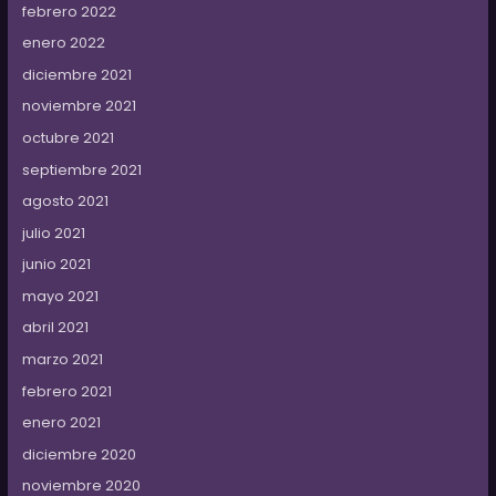
febrero 2022
enero 2022
diciembre 2021
noviembre 2021
octubre 2021
septiembre 2021
agosto 2021
julio 2021
junio 2021
mayo 2021
abril 2021
marzo 2021
febrero 2021
enero 2021
diciembre 2020
noviembre 2020