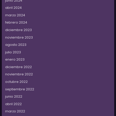
junio 2024
abril 2024
marzo 2024
febrero 2024
diciembre 2023
noviembre 2023
agosto 2023
julio 2023
enero 2023
diciembre 2022
noviembre 2022
octubre 2022
septiembre 2022
junio 2022
abril 2022
marzo 2022