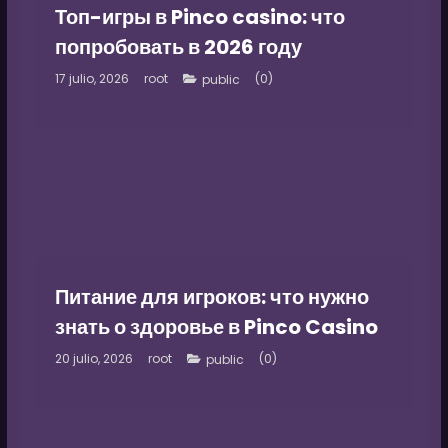
Топ-игры в Pinco casino: что
попробовать в 2026 году
17 julio, 2026
root
(0)
public
Питание для игроков: что нужно
знать о здоровье в Pinco Casino
20 julio, 2026
root
(0)
public