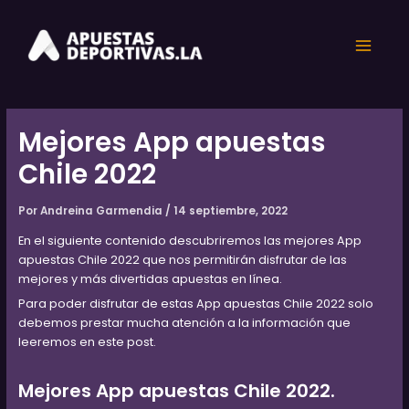
Ir
Post
Main
al
navigation
contenido
Menu
Mejores App apuestas
Chile 2022
Por
Andreina Garmendia
/
14 septiembre, 2022
En el siguiente contenido descubriremos las mejores App
apuestas Chile 2022 que nos permitirán disfrutar de las
mejores y más divertidas apuestas en línea.
Para poder disfrutar de estas App apuestas Chile 2022 solo
debemos prestar mucha atención a la información que
leeremos en este post.
Mejores App apuestas Chile 2022.