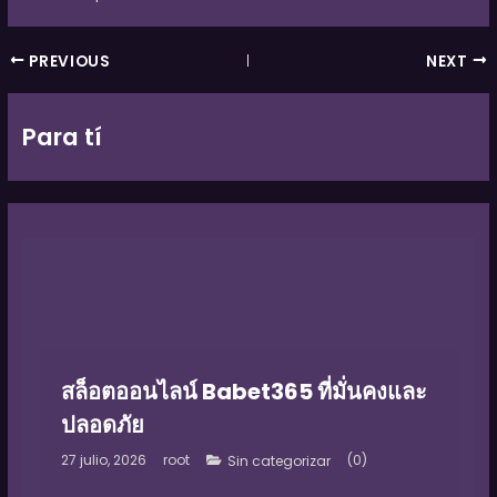
PREVIOUS
NEXT
Para tí
สล็อตออนไลน์ Babet365 ที่มั่นคงและ
ปลอดภัย
27 julio, 2026
root
(0)
Sin categorizar