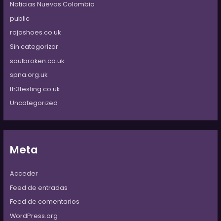
Noticias Nuevas Colombia
public
rojoshoes.co.uk
Sin categorizar
soulbroken.co.uk
spna.org.uk
th3testing.co.uk
Uncategorized
Meta
Acceder
Feed de entradas
Feed de comentarios
WordPress.org