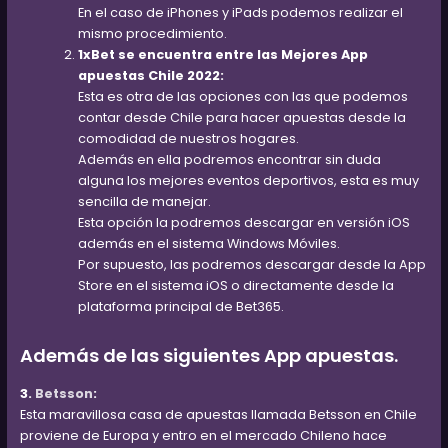
En el caso de iPhones y iPads podemos realizar el
mismo procedimiento.
1xBet se encuentra entre las Mejores App
apuestas Chile 2022:
Esta es otra de las opciones con las que podemos
contar desde Chile para hacer apuestas desde la
comodidad de nuestros hogares.
Además en ella podremos encontrar sin duda
alguna los mejores eventos deportivos, esta es muy
sencilla de manejar.
Esta opción la podremos descargar en versión iOS
además en el sistema Windows Móviles.
Por supuesto, las podremos descargar desde la App
Store en el sistema iOS o directamente desde la
plataforma principal de Bet365.
Además de las siguientes App apuestas.
3.
Betsson
:
Esta maravillosa casa de apuestas llamada Betsson en Chile
proviene de Europa y entro en el mercado Chileno hace