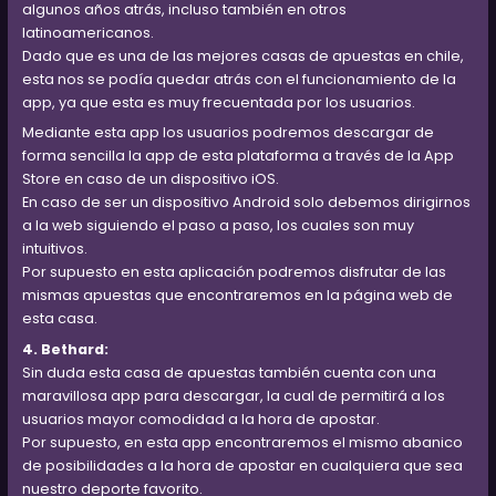
algunos años atrás, incluso también en otros
latinoamericanos.
Dado que es una de las mejores casas de apuestas en chile,
esta nos se podía quedar atrás con el funcionamiento de la
app, ya que esta es muy frecuentada por los usuarios.
Mediante esta app los usuarios podremos descargar de
forma sencilla la app de esta plataforma a través de la App
Store en caso de un dispositivo iOS.
En caso de ser un dispositivo Android solo debemos dirigirnos
a la web siguiendo el paso a paso, los cuales son muy
intuitivos.
Por supuesto en esta aplicación podremos disfrutar de las
mismas apuestas que encontraremos en la página web de
esta casa.
4. Bethard:
Sin duda esta casa de apuestas también cuenta con una
maravillosa app para descargar, la cual de permitirá a los
usuarios mayor comodidad a la hora de apostar.
Por supuesto, en esta app encontraremos el mismo abanico
de posibilidades a la hora de apostar en cualquiera que sea
nuestro deporte favorito.