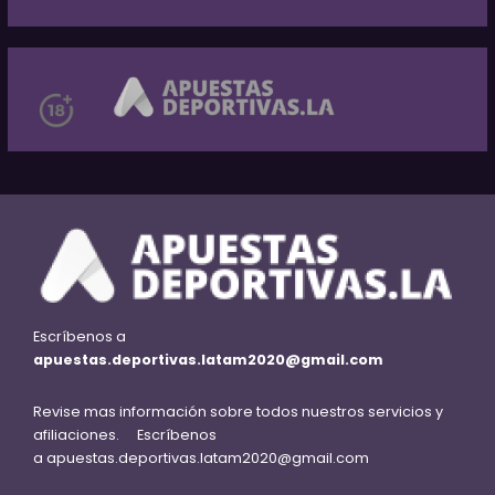
Escríbenos a
apuestas.deportivas.latam2020@gmail.com
Revise mas información sobre todos nuestros servicios y
afiliaciones. Escríbenos
a
apuestas.deportivas.latam2020@gmail.com