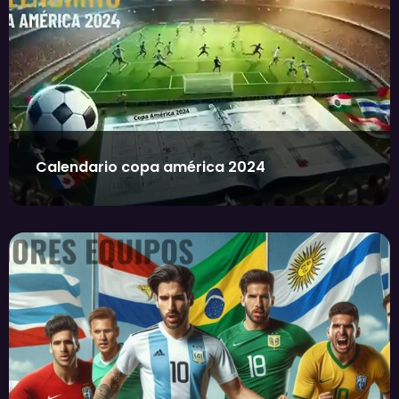
Calendario copa américa 2024