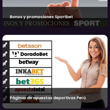
Bonos y promociones Sportbet
Páginas de apuestas deportivas Perú