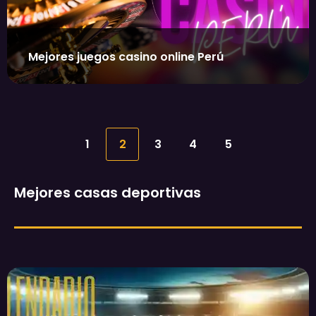
Mejores juegos casino online Perú
1
2
3
4
5
Mejores casas deportivas