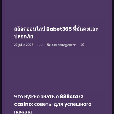
สล็อตออนไลน์ Babet365 ที่มั่นคงและ
ปลอดภัย
27 julio, 2026
root
(0)
Sin categorizar
Что нужно знать о 888starz
casino: советы для успешного
начала