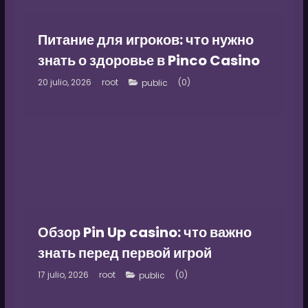
Питание для игроков: что нужно
знать о здоровье в Pinco Casino
20 julio, 2026
root
(0)
public
Обзор Pin Up casino: что важно
знать перед первой игрой
17 julio, 2026
root
(0)
public