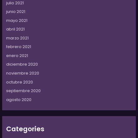
julio 2021
junio 2021
mayo 2021
abril 2021
marzo 2021
febrero 2021
enero 2021
diciembre 2020
noviembre 2020
octubre 2020
septiembre 2020
agosto 2020
Categories