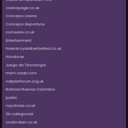
casinopage.co.uk
Concejos casino
Concejos deportivos
cornware.co.uk
Entertainment
hawickroyalalbertunited.co.uk
Honduras
Juego de Tecnología
mem-saab.com
natplanforum.org.uk
Noticias Nuevas Colombia
public
rojoshoes.co.uk
Sin categorizar
soulbroken.co.uk