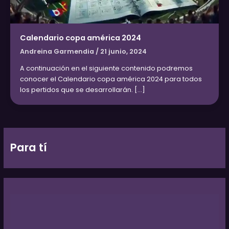
Calendario copa américa 2024
Andreina Garmendia
/
21 junio, 2024
A continuación en el siguiente contenido podremos
conocer el Calendario copa américa 2024 para todos
los pertidos que se desarrollarán. […]
Para tí