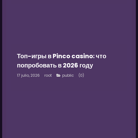
Топ-игры в Pinco casino: что
попробовать в 2026 году
17 julio, 2026
root
(0)
public