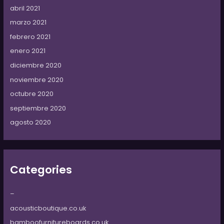
abril 2021
marzo 2021
febrero 2021
enero 2021
diciembre 2020
noviembre 2020
octubre 2020
septiembre 2020
agosto 2020
Categories
–
acousticboutique.co.uk
bamboofurnitureboards.co.uk