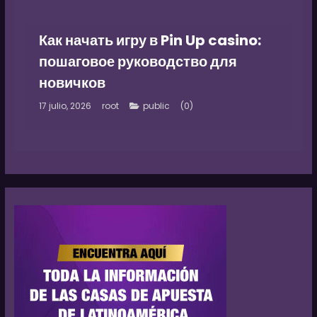
Как начать игру в Pin Up casino:
пошаговое руководство для
новичков
17 julio, 2026
root
(0)
public