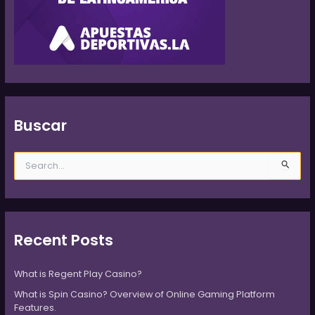
Buscar
B
u
s
c
a
r
Recent Posts
p
o
What is Regent Play Casino?
r
:
What is Spin Casino? Overview of Online Gaming Platform
Features.