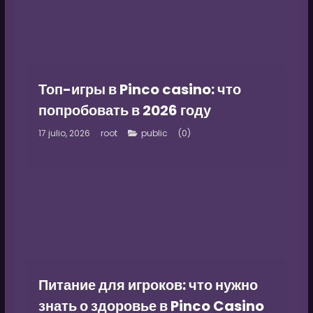
Топ-игры в Pinco casino: что
попробовать в 2026 году
17 julio, 2026
root
(0)
public
Питание для игроков: что нужно
знать о здоровье в Pinco Casino