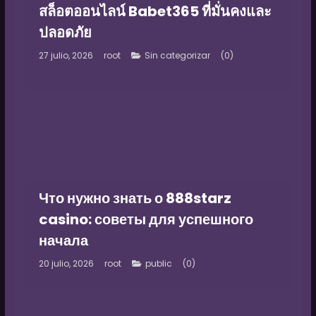
สล็อตออนไลน์ Babet365 ที่มั่นคงและ
ปลอดภัย
27 julio, 2026
root
(0)
Sin categorizar
Что нужно знать о 888starz
casino: советы для успешного
начала
20 julio, 2026
root
(0)
public