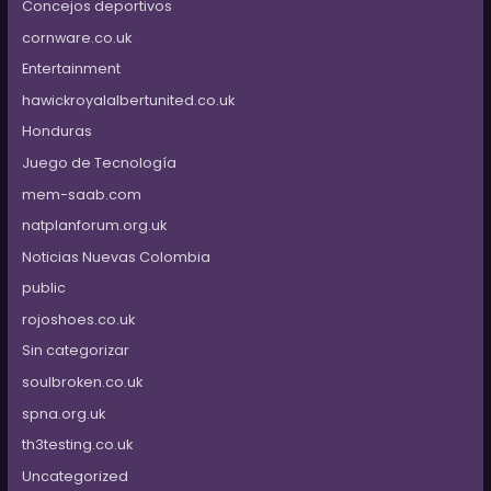
Concejos deportivos
cornware.co.uk
Entertainment
hawickroyalalbertunited.co.uk
Honduras
Juego de Tecnología
mem-saab.com
natplanforum.org.uk
Noticias Nuevas Colombia
public
rojoshoes.co.uk
Sin categorizar
soulbroken.co.uk
spna.org.uk
th3testing.co.uk
Uncategorized