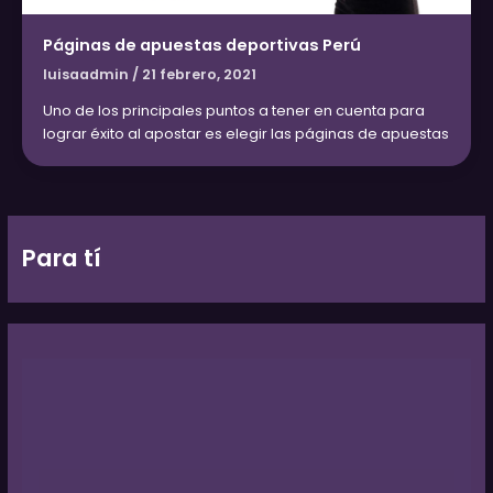
Páginas de apuestas deportivas Perú
luisaadmin
/
21 febrero, 2021
Uno de los principales puntos a tener en cuenta para
lograr éxito al apostar es elegir las páginas de apuestas
Para tí