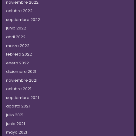
noviembre 2022
octubre 2022
septiembre 2022
junio 2022
abril 2022
marzo 2022
febrero 2022
enero 2022
diciembre 2021
noviembre 2021
octubre 2021
septiembre 2021
agosto 2021
julio 2021
junio 2021
mayo 2021