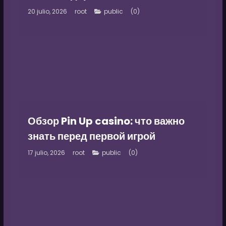
20 julio, 2026
root
(0)
public
Обзор Pin Up casino: что важно
знать перед первой игрой
17 julio, 2026
root
(0)
public