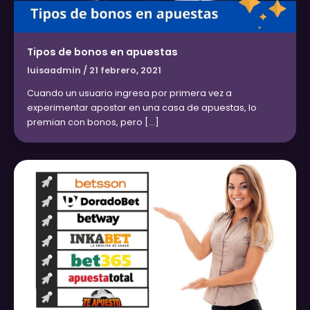
Tipos de bonos en apuestas
luisaadmin
/
21 febrero, 2021
Cuando un usuario ingresa por primera vez a
experimentar apostar en una casa de apuestas, lo
premian con bonos, pero […]