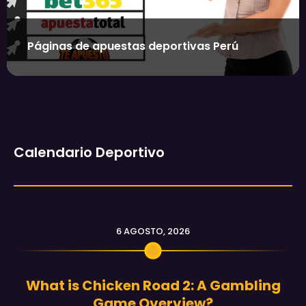
Páginas de apuestas deportivas Perú
Calendario Deportivo
6 AGOSTO, 2026
o en ligne et
 blackjack se
nline Pokies
cken Road :
d 2: A Gambling
Características de Dragon Money
Understandin
Characterist
Présentation
Présentation
Loffre de je
Živé casino 
Živé casino 
Unlock the 
Overview o
What is Ch
Lapplicati
Caracter
Spininio
Spininio
téristiques
ayouts and
clés.
éry
view?
Casino: un resumen general del tem
de la platefo
de la platefo
Casino: un
Fonctionne
NZ: your 
Casino 
ses 
al
al
sk
sk
G
G