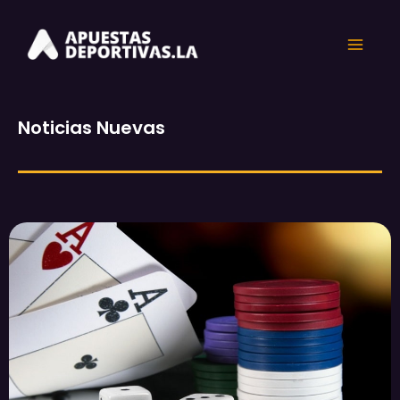
Ir
Main
al
contenido
Menu
Noticias Nuevas