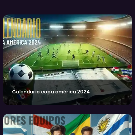
Calendario copa américa 2024