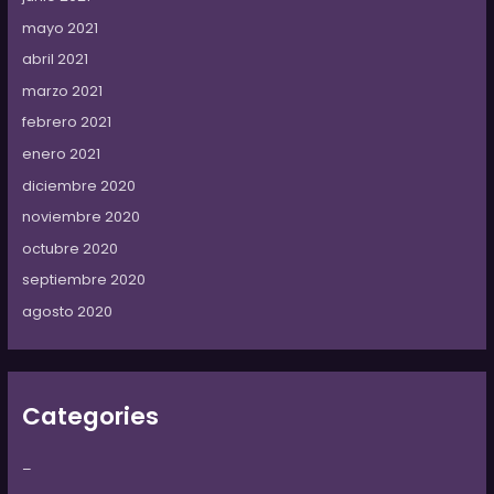
mayo 2021
abril 2021
marzo 2021
febrero 2021
enero 2021
diciembre 2020
noviembre 2020
octubre 2020
septiembre 2020
agosto 2020
Categories
–