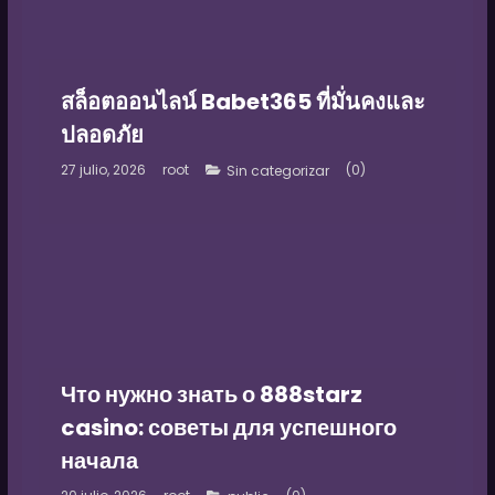
สล็อตออนไลน์ Babet365 ที่มั่นคงและ
ปลอดภัย
27 julio, 2026
root
(0)
Sin categorizar
Что нужно знать о 888starz
casino: советы для успешного
начала