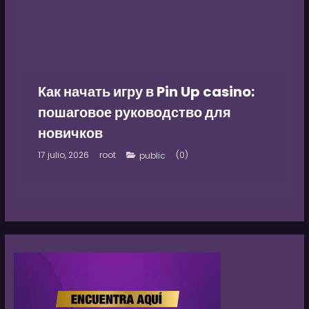
Как начать игру в Pin Up casino:
пошаговое руководство для
новичков
17 julio, 2026
root
(0)
public