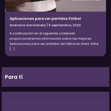
Aplicaciones para ver partidos Fútbol
Andreina Garmendia
/
5 septiembre, 2022
A continuación en el siguiente contenido
proporcionaremos información sobre las mejores
Aplicaciones para ver partidos de Fútbol en línea. Entre
[…]
Para tí