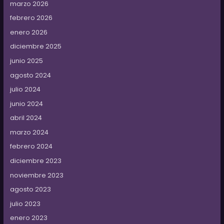
marzo 2026
febrero 2026
enero 2026
diciembre 2025
junio 2025
agosto 2024
julio 2024
junio 2024
abril 2024
marzo 2024
febrero 2024
diciembre 2023
noviembre 2023
agosto 2023
julio 2023
enero 2023