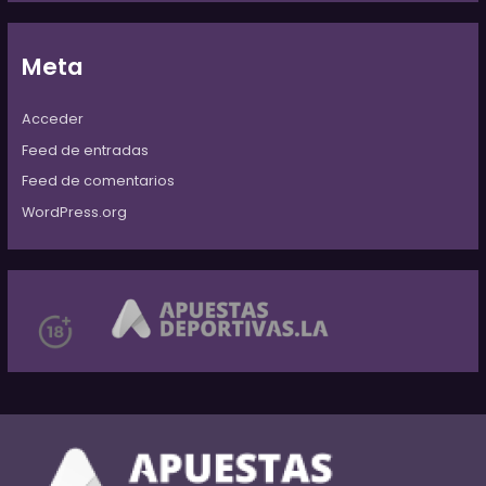
Meta
Acceder
Feed de entradas
Feed de comentarios
WordPress.org