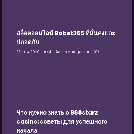
สล็อตออนไลน์ Babet365 ที่มั่นคงและ
ปลอดภัย
27 julio, 2026
root
(0)
Sin categorizar
Что нужно знать о 888starz
casino: советы для успешного
начала