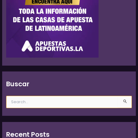
Buscar
B
u
s
c
a
r
Recent Posts