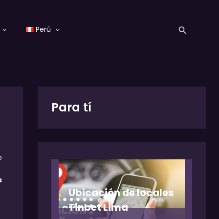
Search
Perú
Para tí
o
s
Ubicación de locales
Tinbet Lima