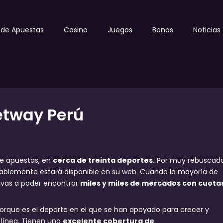
 de Apuestas
Casino
Juegos
Bonos
Noticias
etway Perú
de apuestas, en
cerca de treinta deportes.
Por muy rebuscad
obablemente estará disponible en su web. Cuando la mayoría de
 vas a poder encontrar
miles y miles de mercados con cuota
 porque es el deporte en el que se han apoyado para crecer y
línea. Tienen una
excelente cobertura de