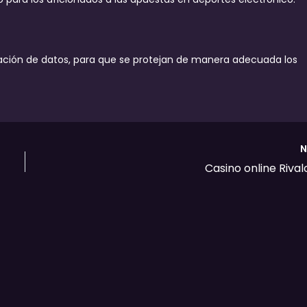
icación de datos, para que se protejan de manera adecuada los
Casino online Rival