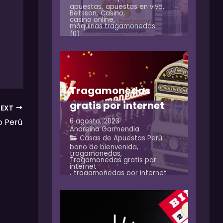
apuestas
,
apuestas en vivo
,
Betsson
,
Casino
,
casino online
,
máquinas tragamonedas
(0)
Tragamonedas
gratis por internet
NEXT
6 agosto, 2023
o Perú
Andreina Garmendia
Casas de Apuestas Perú
bono de bienvenida
,
tragamonedas
,
Tragamonedas gratis por
internet
,
tragamonedas por internet
(0)