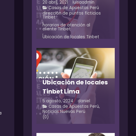
20 abril, 2021
luisaadmin
Casas de Apuestas Perú
dirección de puntos ficticios
Tinbet
,
horarios de atención al
cliente Tinbet
,
Ubicación de locales Tinbet
Lima
(0)
Ubicación de locales
Tinbet Lima
5 agosto, 2024
daniel
Casas de Apuestas Perú
,
Noticias Nuevas Perú
a
(0)