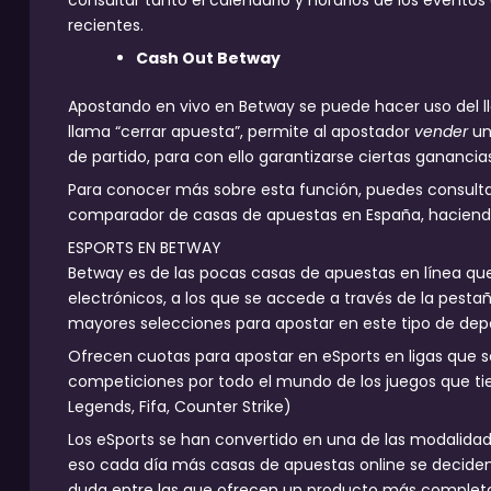
recientes.
Cash Out Betway
Apostando en vivo en Betway se puede hacer uso del
llama “cerrar apuesta”, permite al apostador
vender
un
de partido, para con ello garantizarse ciertas ganancias
Para conocer más sobre esta función, puedes consulta
comparador de casas de apuestas en España, haciend
ESPORTS EN BETWAY
Betway es de las pocas casas de apuestas en línea qu
electrónicos, a los que se accede a través de la pesta
mayores selecciones para apostar en este tipo de dep
Ofrecen cuotas para apostar en eSports en ligas que s
competiciones por todo el mundo de los juegos que tien
Legends, Fifa, Counter Strike)
Los eSports se han convertido en una de las modalida
eso cada día más casas de apuestas online se deciden
duda entre las que ofrecen un producto más completo 