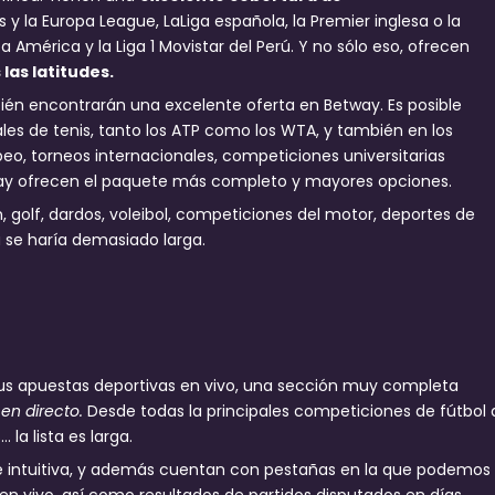
la Europa League, LaLiga española, la Premier inglesa o la
América y la Liga 1 Movistar del Perú. Y no sólo eso, ofrecen
las latitudes.
bién encontrarán una excelente oferta en Betway. Es posible
ales de tenis, tanto los ATP como los WTA, y también en los
eo, torneos internacionales, competiciones universitarias
ay ofrecen el paquete más completo y mayores opciones.
 golf, dardos, voleibol, competiciones del motor, deportes de
se haría demasiado larga.
sus apuestas deportivas en vivo, una sección muy completa
 en directo.
Desde todas la principales competiciones de fútbol 
 la lista es larga.
 e intuitiva, y además cuentan con pestañas en la que podemos
 en vivo, así como resultados de partidos disputados en días