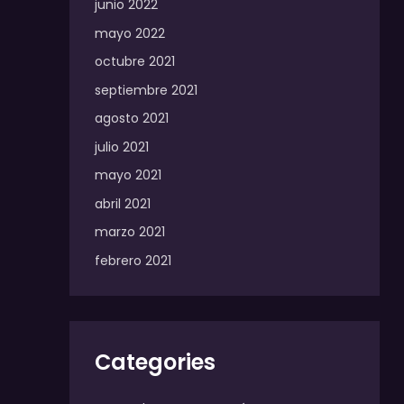
junio 2022
mayo 2022
octubre 2021
septiembre 2021
agosto 2021
julio 2021
mayo 2021
abril 2021
marzo 2021
febrero 2021
Categories