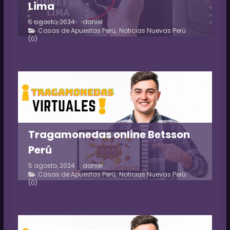
Lima
5 agosto, 2024
daniel
Casas de Apuestas Perú
,
Noticias Nuevas Perú
(0)
Tragamonedas online Betsson
Perú
5 agosto, 2024
daniel
Casas de Apuestas Perú
,
Noticias Nuevas Perú
(0)