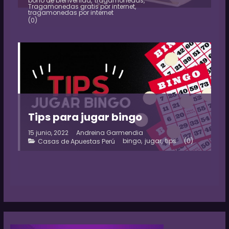
bono de bienvenida
,
tragamonedas
,
Tragamonedas gratis por internet
,
tragamonedas por internet
(0)
Tips para jugar bingo
15 junio, 2022
Andreina Garmendia
bingo
,
jugar
,
tips
(0)
Casas de Apuestas Perú