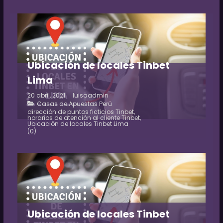
Ubicación de locales Tinbet
Lima
20 abril, 2021
luisaadmin
Casas de Apuestas Perú
dirección de puntos ficticios Tinbet
,
horarios de atención al cliente Tinbet
,
Ubicación de locales Tinbet Lima
(0)
Ubicación de locales Tinbet