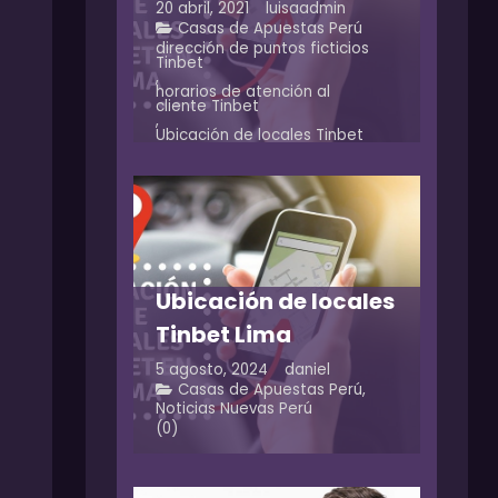
20 abril, 2021
luisaadmin
Casas de Apuestas Perú
dirección de puntos ficticios
Tinbet
,
horarios de atención al
cliente Tinbet
,
Ubicación de locales Tinbet
Lima
(0)
Ubicación de locales
Tinbet Lima
5 agosto, 2024
daniel
Casas de Apuestas Perú
,
Noticias Nuevas Perú
(0)