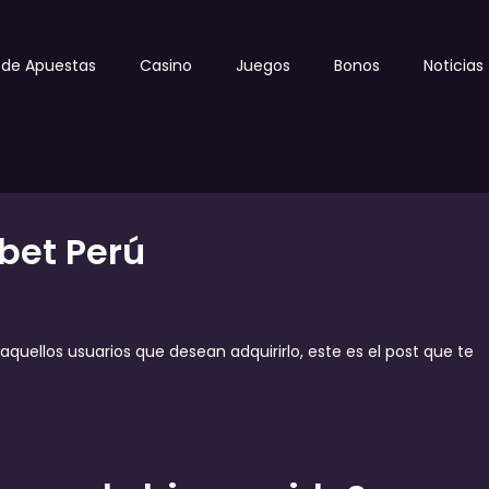
 de Apuestas
Casino
Juegos
Bonos
Noticias
bet Perú
uellos usuarios que desean adquirirlo, este es el post que te