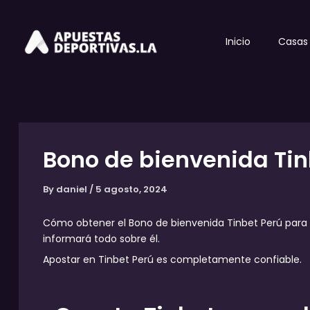
Skip
Post
to
navigation
content
Inicio
Casas
Bono de bienvenida Tin
By
daniel
/
5 agosto, 2024
Cómo obtener el Bono de bienvenida Tinbet Perú para aq
informará todo sobre él.
Apostar en Tinbet Perú es completamente confiable.