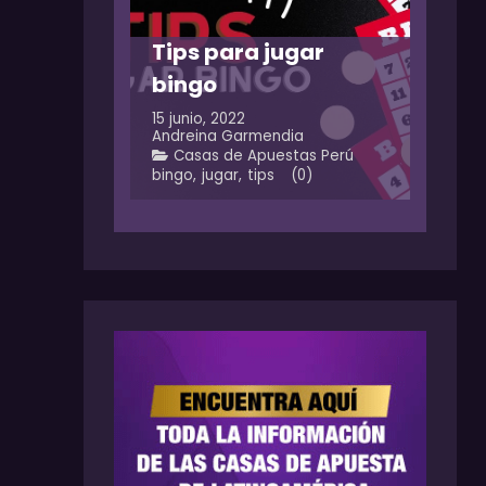
Tips para jugar
bingo
15 junio, 2022
Andreina Garmendia
Casas de Apuestas Perú
bingo
,
jugar
,
tips
(0)