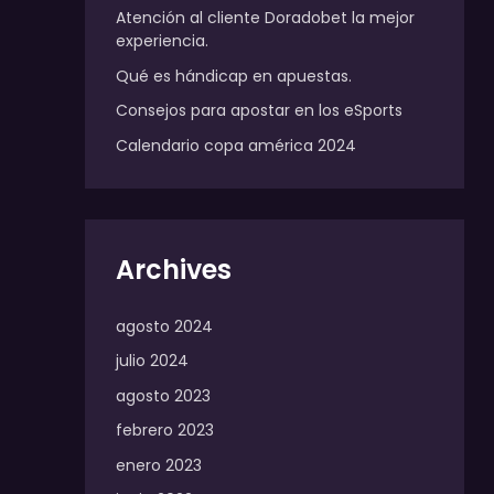
Atención al cliente Doradobet la mejor
experiencia.
Qué es hándicap en apuestas.
Consejos para apostar en los eSports
Calendario copa américa 2024
Archives
agosto 2024
julio 2024
agosto 2023
febrero 2023
enero 2023