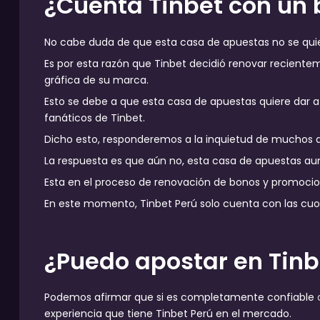
¿Cuenta Tinbet con un
No cabe duda de que esta casa de apuestas no se quie
Es por esta razón que Tinbet decidió renovar reciente
gráfica de su marca.
Esto se debe a que esta casa de apuestas quiere dar a
fanáticos de Tinbet.
Dicho esto, responderemos a la inquietud de muchos a
La respuesta es que aún no, esta casa de apuestas au
Esta en el proceso de renovación de bonos y promocion
En este momento, Tinbet Perú solo cuenta con las cuot
¿Puedo apostar en Tinb
Podemos afirmar que si es completamente confiable
experiencia que tiene Tinbet Perú en el mercado.