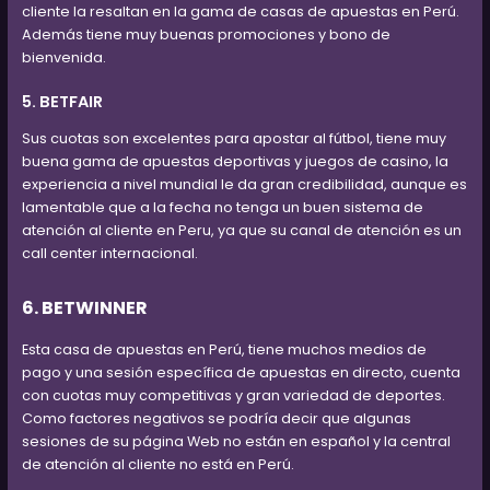
cliente la resaltan en la gama de casas de apuestas en Perú.
Además tiene muy buenas promociones y bono de
bienvenida.
5. BETFAIR
Sus cuotas son excelentes para apostar al fútbol, tiene muy
buena gama de apuestas deportivas y juegos de casino, la
experiencia a nivel mundial le da gran credibilidad, aunque es
lamentable que a la fecha no tenga un buen sistema de
atención al cliente en Peru, ya que su canal de atención es un
call center internacional.
6. BETWINNER
Esta casa de apuestas en Perú, tiene muchos medios de
pago y una sesión específica de apuestas en directo, cuenta
con cuotas muy competitivas y gran variedad de deportes.
Como factores negativos se podría decir que algunas
sesiones de su página Web no están en español y la central
de atención al cliente no está en Perú.