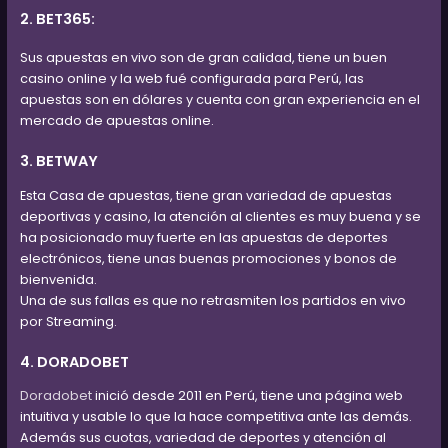
2. BET365:
Sus apuestas en vivo son de gran calidad, tiene un buen
casino online y la web fué configurada para Perú, las
apuestas son en dólares y cuenta con gran experiencia en el
mercado de apuestas online.
3. BETWAY
Esta Casa de apuestas, tiene gran variedad de apuestas
deportivas y casino, la atención al clientes es muy buena y se
ha posicionado muy fuerte en las apuestas de deportes
electrónicos, tiene unas buenas promociones y bonos de
bienvenida.
Una de sus fallas es que no retrasmiten los partidos en vivo
por Streaming.
4. DORADOBET
Doradobet
inició desde 2011 en Perú, tiene una página web
intuitiva y usable lo que la hace competitiva ante las demás.
Además sus cuotas, variedad de deportes y atención al