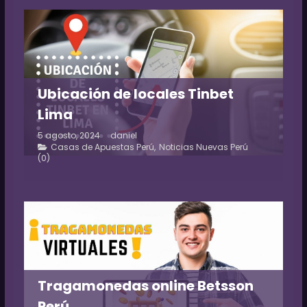
Ubicación de locales Tinbet
Lima
5 agosto, 2024
daniel
Casas de Apuestas Perú
,
Noticias Nuevas Perú
(0)
Tragamonedas online Betsson
Perú