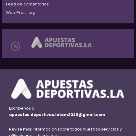
Feed de comentarios
WordPress.org
Escríbenos a
apuestas.deportivas.latam2020@gmail.com
Revise mas información sobre todos nuestros servicios y
afiliaciones. Escríbenos