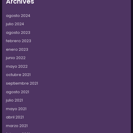
Archives
agosto 2024
julio 2024
agosto 2023
febrero 2023
enero 2023
junio 2022
mayo 2022
octubre 2021
septiembre 2021
agosto 2021
julio 2021
mayo 2021
abril 2021
marzo 2021