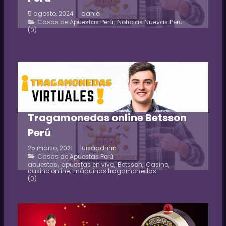
5 agosto, 2024
daniel
Casas de Apuestas Perú
,
Noticias Nuevas Perú
(0)
Tragamonedas online Betsson
Perú
25 marzo, 2021
luisaadmin
Casas de Apuestas Perú
apuestas
,
apuestas en vivo
,
Betsson
,
Casino
,
casino online
,
máquinas tragamonedas
(0)