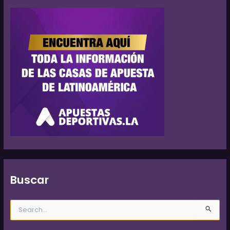
Buscar
S
e
a