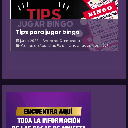
Tips para jugar bingo
15 junio, 2022
Andreina Garmendia
bingo
,
jugar
,
tips
(0)
Casas de Apuestas Perú