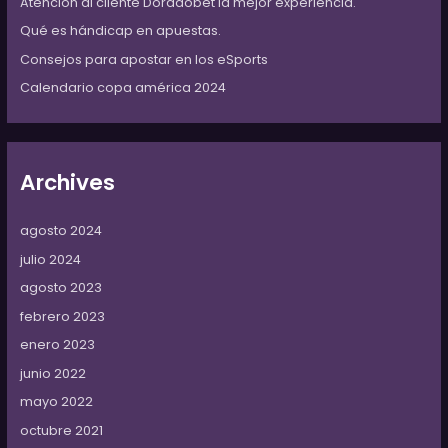
Atención al cliente Doradobet la mejor experiencia.
Qué es hándicap en apuestas.
Consejos para apostar en los eSports
Calendario copa américa 2024
Archives
agosto 2024
julio 2024
agosto 2023
febrero 2023
enero 2023
junio 2022
mayo 2022
octubre 2021