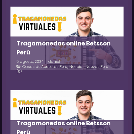
Tragamonedas online Betsson
Perú
5 agosto, 2024
daniel
Casas de Apuestas Perú
,
Noticias Nuevas Perú
(0)
Tragamonedas online Betsson
Perú