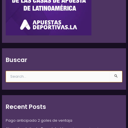
Buscar
S
e
a
r
c
h
Recent Posts
f
o
Pago anticipado 2 goles de ventaja
r
: