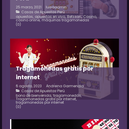
25 marzo, 2021
luisaadmin
Casas de Apuestas Perú
apuestas
,
apuestas en vivo
,
Betsson
,
Casino
,
casino online
,
máquinas tragamonedas
(0)
Tragamonedas gratis por
internet
6 agosto, 2023
Andreina Garmendia
Casas de Apuestas Perú
bono de bienvenida
,
tragamonedas
,
Tragamonedas gratis por internet
,
tragamonedas por internet
(0)