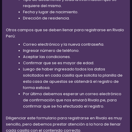
requiere del mismo.
Fecha y lugar de nacimiento.
Dirección de residencia.
Otros campos que se deben llenar para registrarse en Rivalo
Perú:
Correo electrónico y la nueva contraseña.
Ingresar número de teléfono.
Aceptar las condiciones.
Confirmar que se es mayor de edad.
Luego de haber ingresado todos los datos
solicitados en cada casilla que solicita la planilla de
esta casa de apuestas se obtendrá el registro de
forma exitosa.
Por último debemos esperar un correo electrónico
de confirmación que nos enviará Rivalo.pe, para
confirmar que se ha efectuado el registro.
Diligenciar este formulario para registrarse en Rivalo es muy
sencillo, pero debemos prestar atención a la hora de llenar
cada casilla con el contenido correcto.