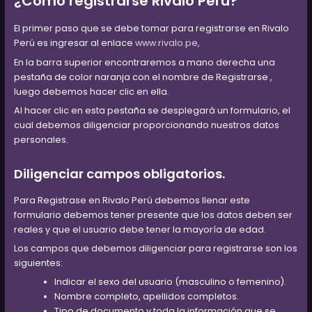
¿Cómo registrarse Rivalo Perú?
El primer paso que se debe tomar para registrarse en Rivalo
Perú es ingresar al enlace
www.rivalo.pe,
En la barra superior encontraremos a mano derecha una
pestaña de color naranja con el nombre de Registrarse ,
luego debemos hacer clic en ella.
Al hacer clic en esta pestaña se desplegará un formulario, el
cual debemos diligenciar proporcionando nuestros datos
personales.
Diligenciar campos obligatorios.
Para Registrase en Rivalo Perú debemos llenar este
formulario debemos tener presente que los datos deben ser
reales y que el usuario debe tener la mayoría de edad.
Los campos que debemos diligenciar para registrarse son los
siguientes:
Indicar el sexo del usuario (masculino o femenino).
Nombre completo, apellidos completos.
Tipo de documento y toda la información que se