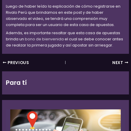
Luego de haber leído la explicación de cómo registrarse en
Rivalo Perú que brindamos en este post y de haber
observado el video, se tendrá una comprensión muy
completa para ser un usuario de esta casa de apuestas.
Además, es importante resaltar que esta casa de apuestas
brinda un
bono de bienvenida
el cual se debe conocer antes
de realizar la primera jugada y así apostar sin arriesgar.
PREVIOUS
NEXT
Para tí