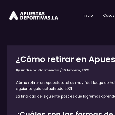
Skip
Post
to
navigation
content
Inicio
Casas
¿Cómo retirar en Apues
By
Andreina Garmendia
/
16 febrero, 2021
Cómo retirar en Apuestatotal es muy fácil luego de h
siguiente guía actualizada 2021.
La finalidad del siguiente post es que logremos aprende
¿Cuáles son las formas de 