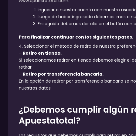
www.apuestatotal.com.
Ingresar a nuestra cuenta con nuestro usuari
Luego de haber ingresado debemos irnos a nues
Enseguida debemos dar clic en el botón con el
Para finalizar continuar con los siguientes pasos.
4. Seleccionar el método de retiro de nuestra preferen
–
Retiro en tienda.
Si seleccionamos retirar en tienda debemos elegir el 
retirar.
–
Retiro por transferencia bancaria.
En la opción de retirar por transferencia bancaria se n
nuestros datos.
¿Debemos cumplir algún req
Apuestatotal?
Los requisitos que debemos cumplir para retirar en Apue