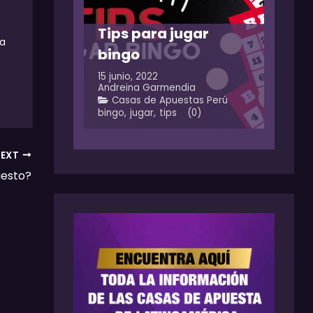
Tips para jugar
da
bingo
15 junio, 2022
Andreina Garmendia
Casas de Apuestas Perú
bingo
,
jugar
,
tips
(0)
NEXT
uesto?