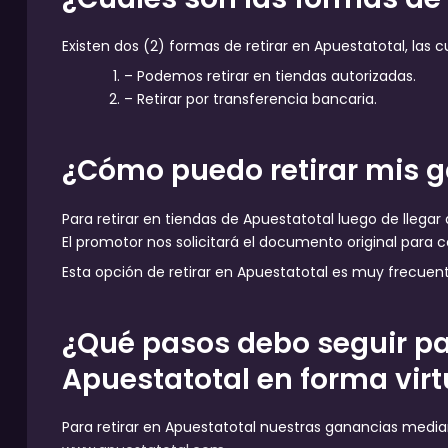
Existen dos (2) formas de retirar en Apuestatotal, la
– Podemos retirar en tiendas autorizadas.
– Retirar por transferencia bancaria.
¿Cómo puedo retirar mis g
Para retirar en tiendas de Apuestatotal luego de llegar
El promotor nos solicitará el documento original para c
Esta opción de retirar en Apuestatotal es muy frecuent
¿Qué pasos debo seguir par
Apuestatotal en forma virt
Para retirar en Apuestatotal nuestras ganancias median