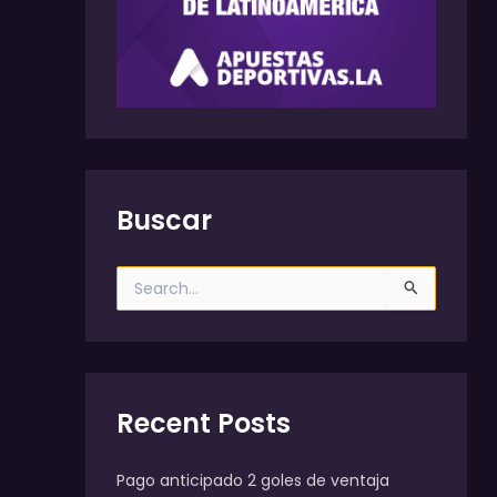
Buscar
S
e
a
r
c
h
Recent Posts
f
o
r
Pago anticipado 2 goles de ventaja
: