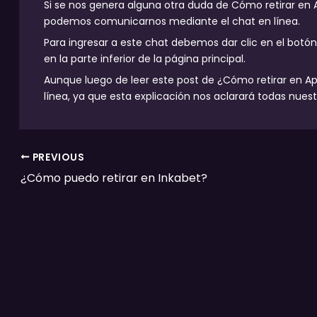
Si se nos genera alguna otra duda de Cómo retirar en
podemos comunicarnos mediante el chat en línea.
Para ingresar a este chat debemos dar clic en el botó
en la parte inferior de la página principal.
Aunque luego de leer este post de ¿Cómo retirar en Ap
línea, ya que esta explicación nos aclarará todas nues
PREVIOUS
¿Cómo puedo retirar en Inkabet?