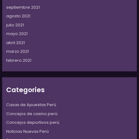
septiembre 2021
agosto 2021
julio 2021
mayo 2021
abril 2021
marzo 2021
febrero 2021
Categories
Casas de Apuestas Perú
Concejos de casino perú
Concejos deportivos perú
Noticias Nuevas Perú