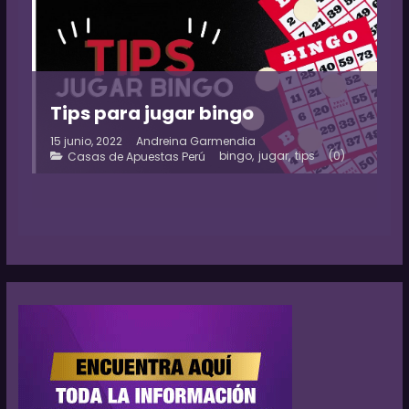
Tips para jugar bingo
15 junio, 2022
Andreina Garmendia
bingo
,
jugar
,
tips
(0)
Casas de Apuestas Perú