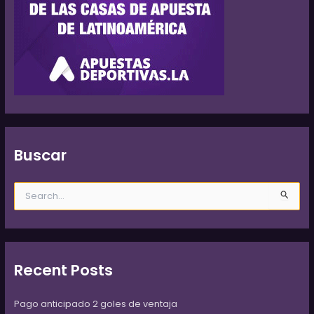
Buscar
S
e
a
r
c
h
Recent Posts
f
o
Pago anticipado 2 goles de ventaja
r