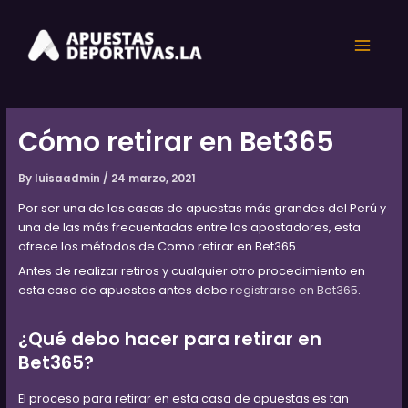
Skip
Post
Main
to
navigation
content
Menu
Cómo retirar en Bet365
By
luisaadmin
/
24 marzo, 2021
Por ser una de las casas de apuestas más grandes del Perú y
una de las más frecuentadas entre los apostadores, esta
ofrece los métodos de Como retirar en Bet365.
Antes de realizar retiros y cualquier otro procedimiento en
esta casa de apuestas antes debe
registrarse en Bet365
.
¿Qué debo hacer para retirar en
Bet365?
El proceso para retirar en esta casa de apuestas es tan