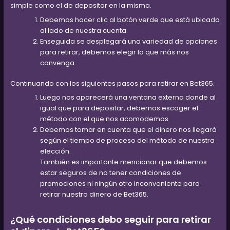
simple como el de depositar en la misma.
Debemos hacer clic al botón verde que está ubicado
al lado de nuestra cuenta.
Enseguida se desplegará una variedad de opciones
para retirar, debemos elegir la que más nos
convenga.
Continuando con los siguientes pasos para retirar en Bet365.
Luego nos aparecerá una ventana externa donde al
igual que para depositar, debemos escoger el
método con el que nos acomodemos.
Debemos tomar en cuenta que el dinero nos llegará
según el tiempo de proceso del método de nuestra
elección.
También es importante mencionar que debemos
estar seguros de no tener condiciones de
promociones ni ningún otro inconveniente para
retirar nuestro dinero de Bet365.
¿Qué condiciones debo seguir para retirar