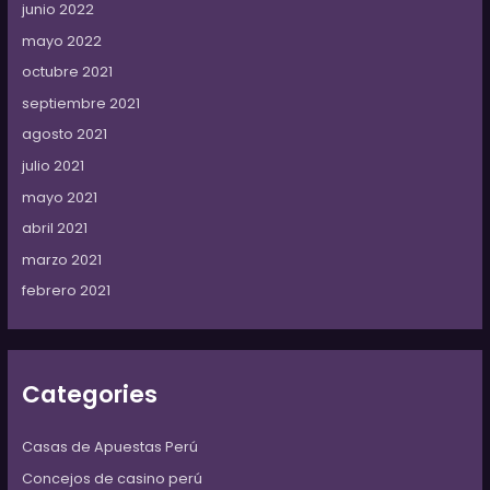
junio 2022
mayo 2022
octubre 2021
septiembre 2021
agosto 2021
julio 2021
mayo 2021
abril 2021
marzo 2021
febrero 2021
Categories
Casas de Apuestas Perú
Concejos de casino perú