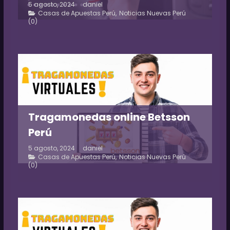
5 agosto, 2024
daniel
Casas de Apuestas Perú
,
Noticias Nuevas Perú
(0)
Tragamonedas online Betsson
Perú
5 agosto, 2024
daniel
Casas de Apuestas Perú
,
Noticias Nuevas Perú
(0)