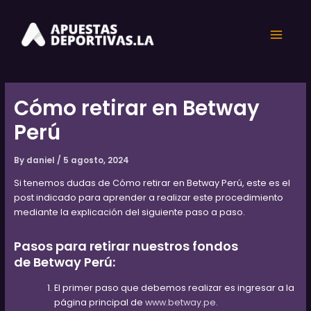
Skip
Post
Main
to
navigation
content
Menu
Cómo retirar en Betway
Perú
By
daniel
/
5 agosto, 2024
Si tenemos dudas de Cómo retirar en Betway Perú, este es el
post indicado para aprender a realizar este procedimiento
mediante la explicación del siguiente paso a paso.
Pasos para retirar nuestros fondos
de Betway Perú:
El primer paso que debemos realizar es ingresar a la
página principal de
www.betway.pe
.