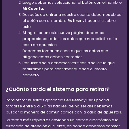
Luego debemos seleccionar el botón con el nombre
Mi Cuenta.
Después de entrar a nuestra cuenta debemos ubicar
el botón con el nombre
Retirar
y hacer clic sobre
este.
Al ingresar en esta nueva página debemos
proporcionar todos los datos que nos solicite esta
casa de apuestas.
Debemos tomar en cuenta que los datos que
diligenciemos deben ser reales.
Por último solo debemos verificar la solicitud que
realizamos para confirmar que sea el monto
correcto.
¿Cuánto tarda el sistema para retirar?
Para retirar nuestras ganancias en Betway Perú podría
tardarse entre 2 a 5 días hábiles, de no ser así debemos
buscar la manera de comunicarnos con la casa de apuestas.
La forma más rápida es enviando un correo electrónico a la
dirección de atención al cliente, en donde debemos constar