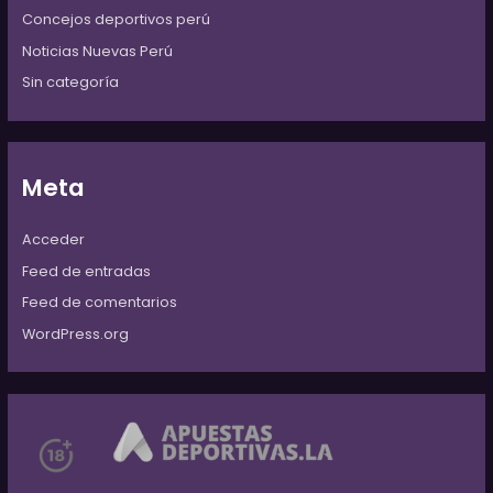
Concejos deportivos perú
Noticias Nuevas Perú
Sin categoría
Meta
Acceder
Feed de entradas
Feed de comentarios
WordPress.org