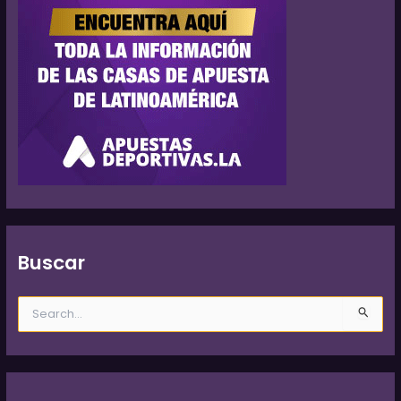
Buscar
S
e
a
r
c