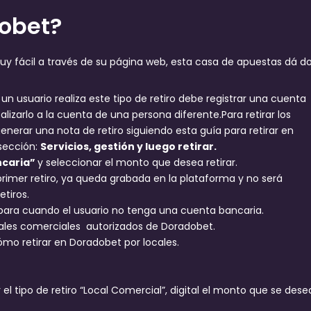
dobet?
y fácil a través de su página web, esta casa de apuestas dá d
n usuario realiza este tipo de retiro debe registrar una cuenta
lizarlo a la cuenta de una persona diferente.Para retirar los
nerar una nota de retiro siguiendo esta guía para retirar en
sección:
Servicios, gestión y luego retirar.
ncaria”
y seleccionar el monto que desea retirar.
primer retiro, ya queda grabada en la plataforma y no será
tiros.
a para cuando el usuario no tenga una cuenta bancaria.
ales comerciales autorizados de Doradobet.
ómo retirar en Doradobet por locales.
 el tipo de retiro “Local Comercial”, digital el monto que se dese