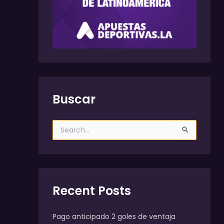
Buscar
S
e
a
r
c
h
Recent Posts
f
o
r
Pago anticipado 2 goles de ventaja
: