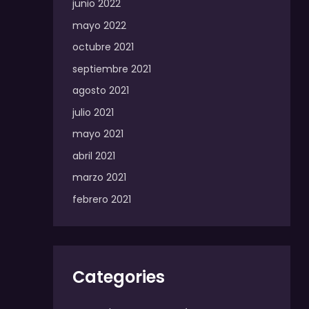
junio 2022
mayo 2022
octubre 2021
septiembre 2021
agosto 2021
julio 2021
mayo 2021
abril 2021
marzo 2021
febrero 2021
Categories