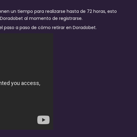
enen un tiempo para realizarse hasta de 72 horas, esto
 Doradobet al momento de registrarse.
el paso a paso de cómo retirar en Doradobet.