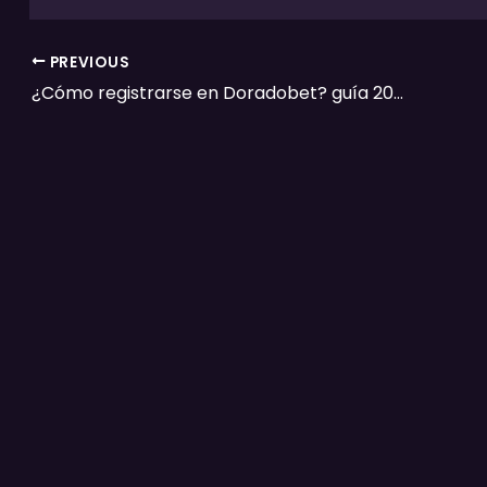
PREVIOUS
¿Cómo registrarse en Doradobet? guía 2022