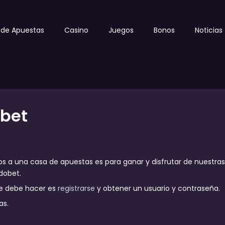
 de Apuestas
Casino
Juegos
Bonos
Noticias
obet
os a una casa de apuestas es para ganar y disfrutar de nuestras
dobet.
se debe hacer es
registrarse
y obtener un usuario y contraseña.
as.