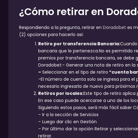
¿Cómo retirar en Dora
Respondiendo a la pregunta, retirar en
Doradobet
es mu
(2) opciones para hacerlo asi:
Retiro por transferencia Bancaria:
Cuando u
bancaria que le pertenezca.No es permitido rea
premios por transferencia bancaria, se debe ge
Doradobet:- Generar una nota de retiro en la 
–
Seleccionar en el tipo de retiro
“cuenta ba
-El número de cuenta solo se ingresa para el 
necesario ingresarla de nuevo para próximos re
Retiros por locales:
Este tipo de retiro aplic
En ese caso puede acercarse a uno de los loc
Siguiendo estos pasos, será más fácil saber C
– Ir a la sección de Servicios
– Luego dar clic en Gestión
– Por último dar la opción Retirar y seleccionar
retirar.