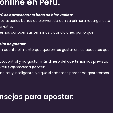
online en Perú.
rú es aprovechar el bono de bienvenida:
os usuarios bonos de bienvenida con su primera recarga, este
 extra.
emos conocer sus términos y condiciones por lo que
ite de gastos:
en cuanto el monto que queremos gastar en las apuestas que
utocontrol y no gastar más dinero del que teníamos previsto.
Perú, aprender a perder:
uno muy inteligente, ya que si sabemos perder no gastaremos
sejos para apostar: