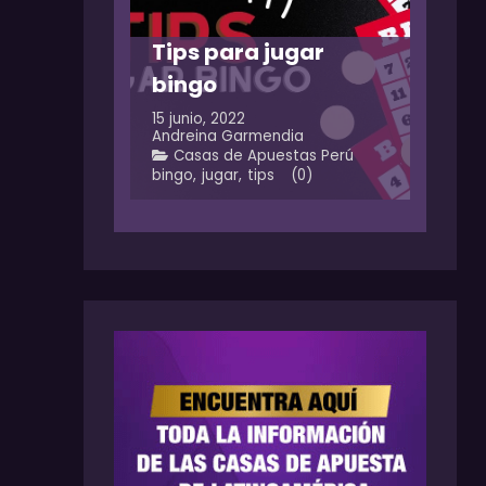
Tips para jugar
bingo
15 junio, 2022
Andreina Garmendia
Casas de Apuestas Perú
bingo
,
jugar
,
tips
(0)