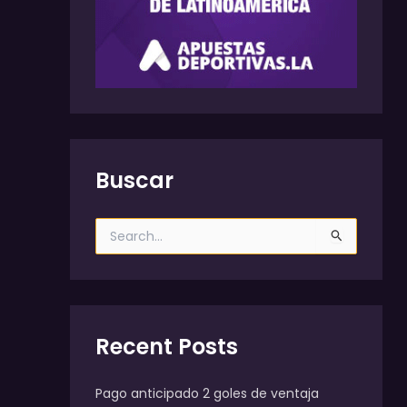
Buscar
S
e
a
r
c
h
Recent Posts
f
o
r
Pago anticipado 2 goles de ventaja
: