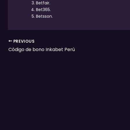
Betfair.
Bet365.
Betsson.
PREVIOUS
Código de bono Inkabet Perú