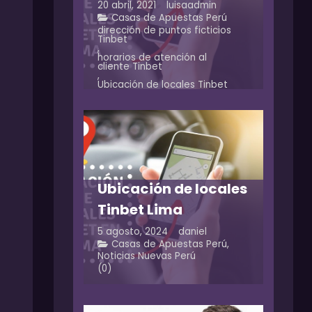
20 abril, 2021
luisaadmin
Casas de Apuestas Perú
dirección de puntos ficticios
Tinbet
,
horarios de atención al
cliente Tinbet
,
Ubicación de locales Tinbet
Lima
(0)
Ubicación de locales
Tinbet Lima
5 agosto, 2024
daniel
Casas de Apuestas Perú
,
Noticias Nuevas Perú
(0)