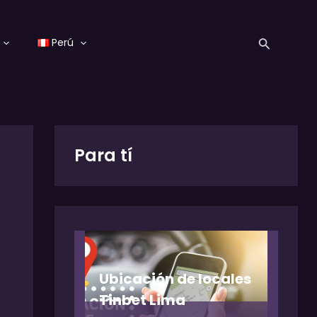
Search
Perú
Para tí
Ubicación de locales
Tinbet Lima