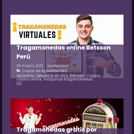
Tragamonedas online Betsson
Perú
25 marzo, 2021
luisaadmin
Casas de Apuestas Perú
apuestas
,
apuestas en vivo
,
Betsson
,
Casino
,
casino online
,
máquinas tragamonedas
(0)
Tragamonedas gratis por