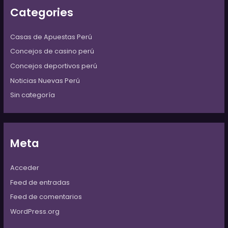
Categories
Casas de Apuestas Perú
Concejos de casino perú
Concejos deportivos perú
Noticias Nuevas Perú
Sin categoría
Meta
Acceder
Feed de entradas
Feed de comentarios
WordPress.org