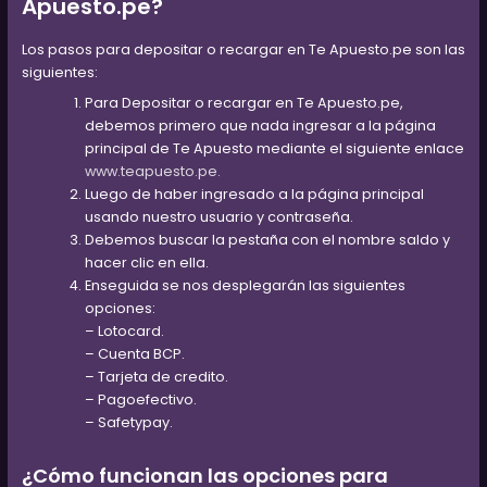
Apuesto.pe?
Los pasos para depositar o recargar en Te Apuesto.pe son las
siguientes:
Para Depositar o recargar en Te Apuesto.pe,
debemos primero que nada ingresar a la página
principal de Te Apuesto mediante el siguiente enlace
www.teapuesto.pe.
Luego de haber ingresado a la página principal
usando nuestro usuario y contraseña.
Debemos buscar la pestaña con el nombre saldo y
hacer clic en ella.
Enseguida se nos desplegarán las siguientes
opciones:
– Lotocard.
– Cuenta BCP.
– Tarjeta de credito.
– Pagoefectivo.
– Safetypay.
¿Cómo funcionan las opciones para