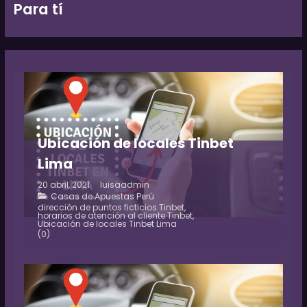
Para tí
Ubicación de locales Tinbet
Lima
20 abril, 2021
luisaadmin
Casas de Apuestas Perú
dirección de puntos ficticios Tinbet
,
horarios de atención al cliente Tinbet
,
Ubicación de locales Tinbet Lima
(0)