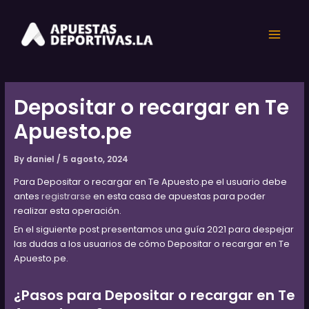
Skip
Post
Main
to
navigation
content
Menu
Depositar o recargar en Te
Apuesto.pe
By
daniel
/
5 agosto, 2024
Para Depositar o recargar en Te Apuesto.pe el usuario debe
antes
registrarse
en esta casa de apuestas para poder
realizar esta operación.
En el siguiente post presentamos una guía 2021 para despejar
las dudas a los usuarios de cómo Depositar o recargar en Te
Apuesto.pe.
¿Pasos para Depositar o recargar en Te