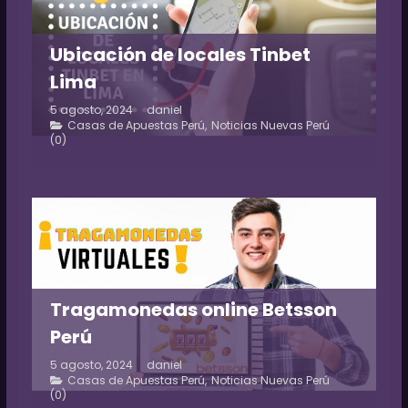
Ubicación de locales Tinbet
Lima
5 agosto, 2024
daniel
Casas de Apuestas Perú
,
Noticias Nuevas Perú
(0)
Tragamonedas online Betsson
Perú
5 agosto, 2024
daniel
Casas de Apuestas Perú
,
Noticias Nuevas Perú
(0)