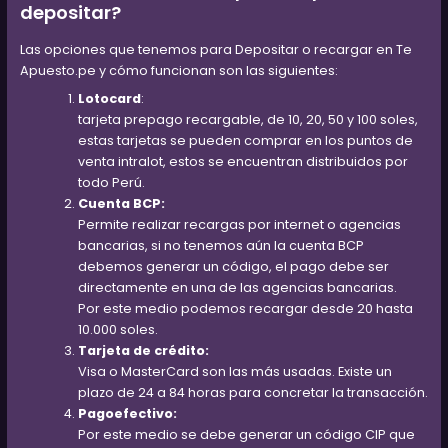
depositar?
Las opciones que tenemos para Depositar o recargar en Te
Apuesto.pe y cómo funcionan son las siguientes:
Lotocard
:
tarjeta prepago recargable, de 10, 20, 50 y 100 soles,
estas tarjetas se pueden comprar en los puntos de
venta intralot, estos se encuentran distribuidos por
todo Perú.
Cuenta BCP:
Permite realizar recargas por internet o agencias
bancarias, si no tenemos aún la cuenta BCP
debemos generar un código, el pago debe ser
directamente en una de las agencias bancarias.
Por este medio podemos recargar desde 20 hasta
10.000 soles.
Tarjeta de crédito:
Visa o MasterCard son las más usadas. Existe un
plazo de 24 a 84 horas para concretar la transacción.
Pagoefectivo:
Por este medio se debe generar un código CIP que