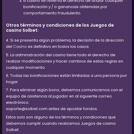
El casino se reserva el derecho de anular cualquier
bonificación y / o ganancias obtenidas por
comportamiento fraudulento.
Otros términos y condiciones de los Juegos de
casino Solbet:
4. Si se presenta algún problema, la decisión de la dirección
del
Casino
es definitivo en todos los casos.
5. La administración del casino tiene todo el derecho de
realizar modificaciones y hacer cambios de estas reglas en
cualquier momento.
6. Todas las bonificaciones están limitadas a una persona por
hogar.
7. Para eliminar algún bono, debemos comunicarnos con el
equipo de asistencia al jugador en al siguiente correo
electrónico:
soporte@solbet.com
antes de apostar fondos.
Estos solo son alguno de los términos y condiciones que
debemos cumplir cuando realizamos Juegos de casino
Solbet.