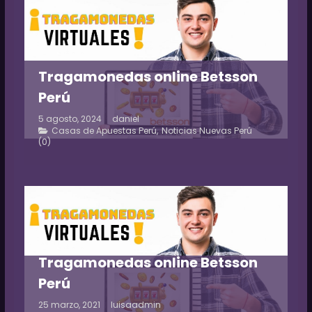
Tragamonedas online Betsson
Perú
5 agosto, 2024
daniel
Casas de Apuestas Perú
,
Noticias Nuevas Perú
(0)
Tragamonedas online Betsson
Perú
25 marzo, 2021
luisaadmin