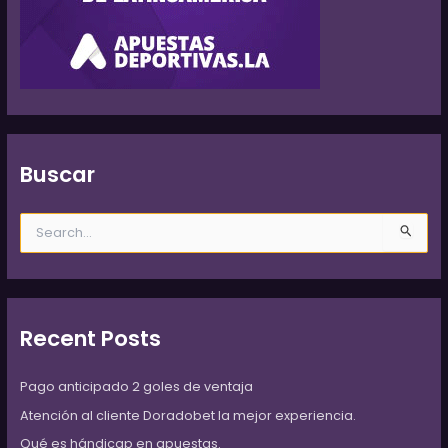
Buscar
S
e
a
r
c
h
Recent Posts
f
o
Pago anticipado 2 goles de ventaja
r
:
Atención al cliente Doradobet la mejor experiencia.
Qué es hándicap en apuestas.