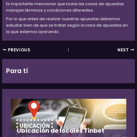
Es importante mencionar que todas las casas de apuestas
manejan términos y condiciones diferentes.
Por lo que antes de realizar nuestras apuestas debemos
estudiar bien de que se tratan según la casa de apuestas en
la que estemos operando.
PREVIOUS
NEXT
Para tí
Ubicación de locales Tinbet