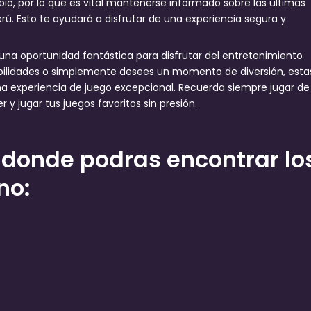
io, por lo que es vital mantenerse informado sobre las últimas
ú. Esto te ayudará a disfrutar de una experiencia segura y
una oportunidad fantástica para disfrutar del entretenimiento
habilidades o simplemente desees un momento de diversión, esta
na experiencia de juego excepcional. Recuerda siempre jugar de
y jugar tus juegos favoritos sin presión.
donde podras encontrar lo
no: