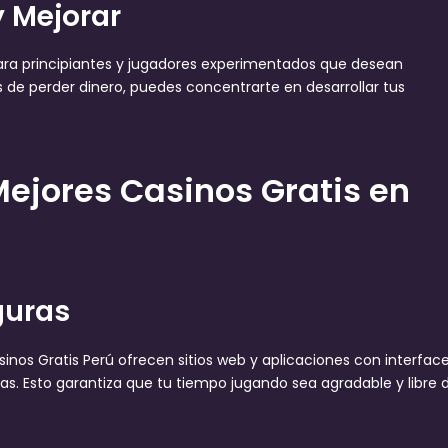
 Mejorar
para principiantes y jugadores experimentados que desean
és de perder dinero, puedes concentrarte en desarrollar tus
Mejores Casinos Gratis en
guras
asinos Gratis Perú ofrecen sitios web y aplicaciones con interfac
. Esto garantiza que tu tiempo jugando sea agradable y libre 