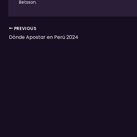
Betsson.
PREVIOUS
Dónde Apostar en Perú 2024