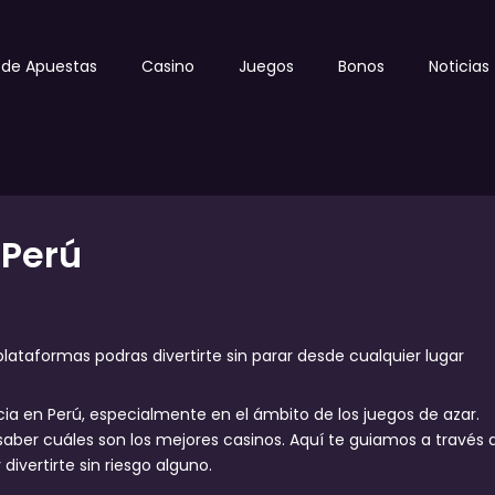
 de Apuestas
Casino
Juegos
Bonos
Noticias
 Perú
lataformas podras divertirte sin parar desde cualquier lugar
ia en Perú, especialmente en el ámbito de los juegos de azar.
saber cuáles son los mejores casinos. Aquí te guiamos a través 
ivertirte sin riesgo alguno.