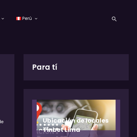
Search
Perú
Para tí
Ubicación de locales
de
Tinbet Lima