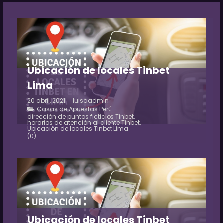
Ubicación de locales Tinbet
Lima
20 abril, 2021
luisaadmin
Casas de Apuestas Perú
dirección de puntos ficticios Tinbet
,
horarios de atención al cliente Tinbet
,
Ubicación de locales Tinbet Lima
(0)
Ubicación de locales Tinbet