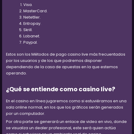
Visa.
MasterCard.
Netetller.
Entropay.
Skrill.
Lobanet.
Paypal.
Estos son los Métodos de pago casino live más frecuentados
por los usuarios y de los que podremos disponer
dependiendo de la casa de apuestas en la que estemos
operando.
¿Qué se entiende como casino live?
En el casino en línea jugaremos como si estuviéramos en una
sala online normal, en los que los gráficos serán generados
por un computador.
Por otra parte se generará un enlace de video en vivo, donde
se visualiza un dealer profesional, este será quien actúa