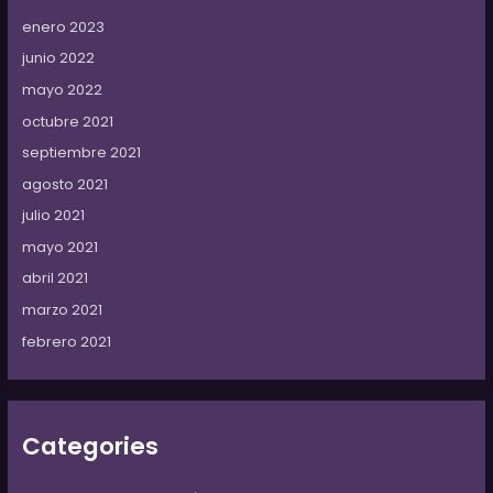
enero 2023
junio 2022
mayo 2022
octubre 2021
septiembre 2021
agosto 2021
julio 2021
mayo 2021
abril 2021
marzo 2021
febrero 2021
Categories