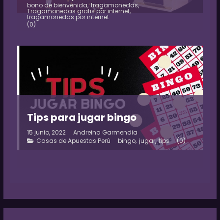
bono de bienvenida
,
tragamonedas
,
Tragamonedas gratis por internet
,
tragamonedas por internet
(0)
Tips para jugar bingo
15 junio, 2022
Andreina Garmendia
bingo
,
jugar
,
tips
(0)
Casas de Apuestas Perú