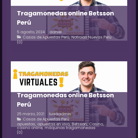
Tragamonedas online Betsson
Perú
5 agosto, 2024
daniel
Casas de Apuestas Perú
,
Noticias Nuevas Perú
(0)
Tragamonedas online Betsson
Perú
25 marzo, 2021
luisaadmin
Casas de Apuestas Perú
apuestas
,
apuestas en vivo
,
Betsson
,
Casino
,
casino online
,
máquinas tragamonedas
(0)