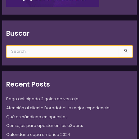
Buscar
S
e
a
r
c
h
Recent Posts
f
o
Pago anticipado 2 goles de ventaja
r
:
Atención al cliente Doradobet la mejor experiencia.
Qué es hándicap en apuestas.
Consejos para apostar en los eSports
Calendario copa américa 2024