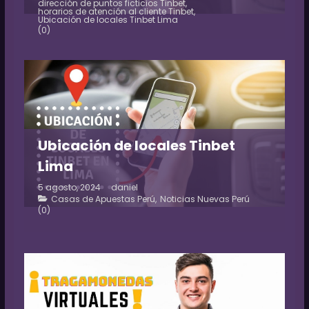
dirección de puntos ficticios Tinbet
,
horarios de atención al cliente Tinbet
,
Ubicación de locales Tinbet Lima
(0)
Ubicación de locales Tinbet
Lima
5 agosto, 2024
daniel
Casas de Apuestas Perú
,
Noticias Nuevas Perú
(0)