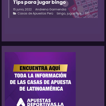
Tips para jugar bingo
15 junio, 2022
Andreina Garmendia
bingo
,
jugar
,
tips
(0)
Casas de Apuestas Perú