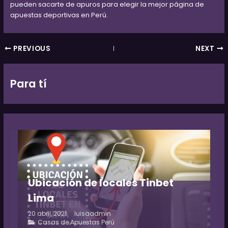
pueden sacarte de apuros para elegir la mejor página de
apuestas deportivas en Perú.
PREVIOUS
NEXT
Para tí
Ubicación de locales Tinbet
Lima
20 abril, 2021
luisaadmin
Casas de Apuestas Perú