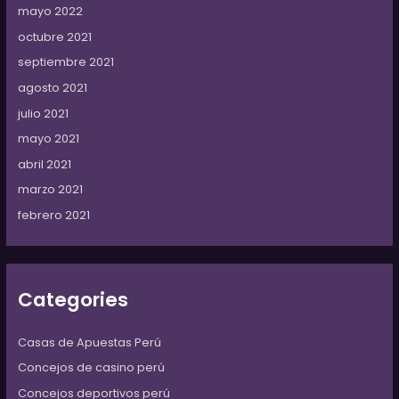
mayo 2022
octubre 2021
septiembre 2021
agosto 2021
julio 2021
mayo 2021
abril 2021
marzo 2021
febrero 2021
Categories
Casas de Apuestas Perú
Concejos de casino perú
Concejos deportivos perú