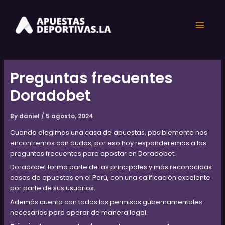
Skip
Post
Main
to
navigation
content
Menu
Preguntas frecuentes
Doradobet
By
daniel
/
5 agosto, 2024
Cuando elegimos una casa de apuestas, posiblemente nos
encontremos con dudas, por eso hoy responderemos a las
preguntas frecuentes para apostar en Doradobet.
Doradobet forma parte de las principales y más reconocidas
casas de apuestas en el Perú, con una calificación excelente
por parte de sus usuarios.
Además cuenta con todos los permisos gubernamentales
necesarios para operar de manera legal.