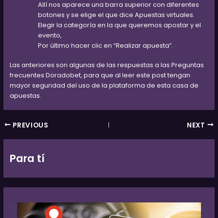
Allí nos aparece una barra superior con diferentes
botones y se elige el que dice Apuestas virtuales.
Elegir la categoría en la que queremos apostar y el
evento,
Por último hacer clic en “Realizar apuesta”.
Las anteriores son algunas de las respuestas a las Preguntas
frecuentes Doradobet, para que al leer este post tengan
mayor seguridad del uso de la plataforma de esta casa de
apuestas.
PREVIOUS
NEXT
Para tí