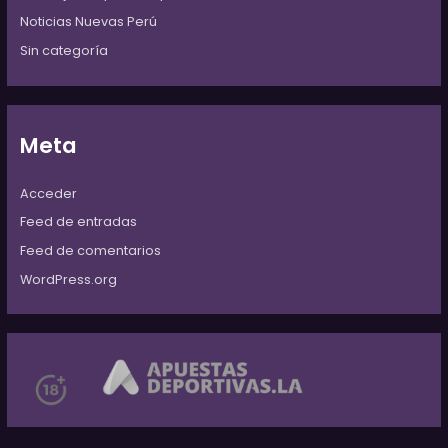
Noticias Nuevas Perú
Sin categoría
Meta
Acceder
Feed de entradas
Feed de comentarios
WordPress.org