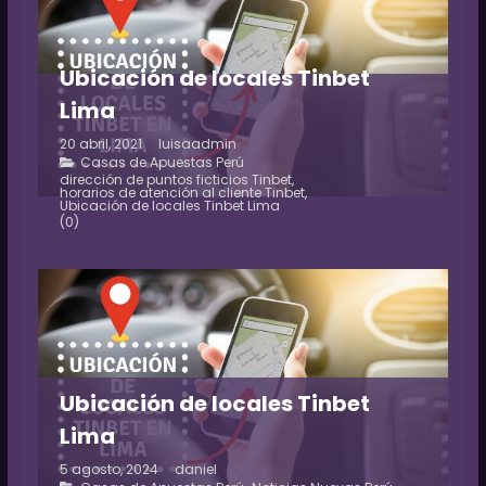
Ubicación de locales Tinbet
Lima
20 abril, 2021
luisaadmin
Casas de Apuestas Perú
dirección de puntos ficticios Tinbet
,
horarios de atención al cliente Tinbet
,
Ubicación de locales Tinbet Lima
(0)
Ubicación de locales Tinbet
Lima
5 agosto, 2024
daniel