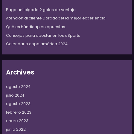
o
Pago anticipado 2 goles de ventaja
r
:
Atención al cliente Doradobet la mejor experiencia.
Qué es hándicap en apuestas.
Consejos para apostar en los eSports
Calendario copa américa 2024
Archives
agosto 2024
julio 2024
agosto 2023
febrero 2023
enero 2023
junio 2022