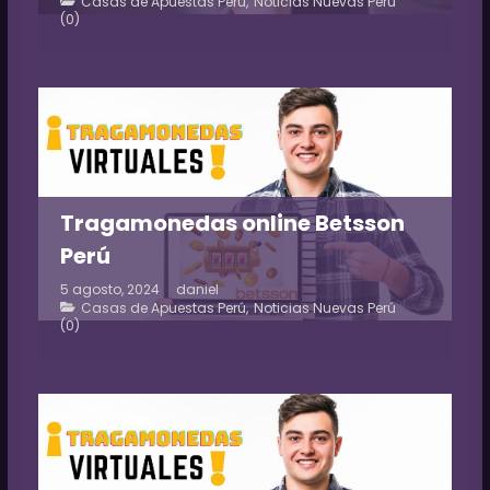
Casas de Apuestas Perú
,
Noticias Nuevas Perú
(0)
Tragamonedas online Betsson
Perú
5 agosto, 2024
daniel
Casas de Apuestas Perú
,
Noticias Nuevas Perú
(0)