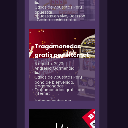
Casas de Apuestas Perú
apuestas
,
apuestas en vivo
,
Betsson
,
Casino
,
casino online
,
máquinas tragamonedas
(0)
Tragamonedas
gratis por internet
6 agosto, 2023
Andreina Garmendia
Casas de Apuestas Perú
bono de bienvenida
,
tragamonedas
,
Tragamonedas gratis por
internet
,
tragamonedas por
internet
(0)