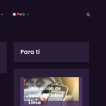
Search
Perú
Para tí
Ubicación de
locales Tinbet
Lima