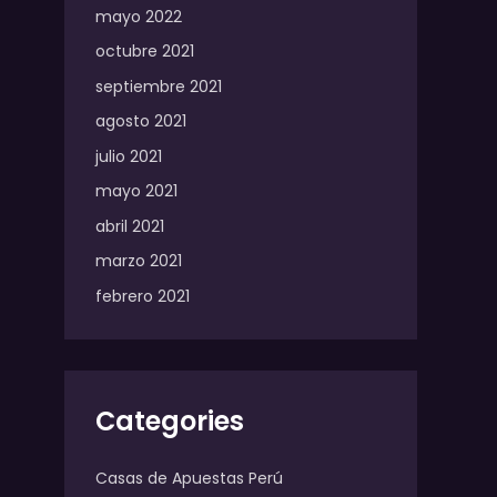
mayo 2022
octubre 2021
septiembre 2021
agosto 2021
julio 2021
mayo 2021
abril 2021
marzo 2021
febrero 2021
Categories
Casas de Apuestas Perú