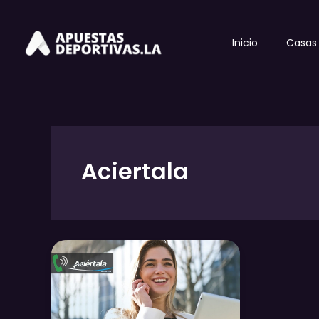
Skip
to
content
Inicio
Casas
Aciertala