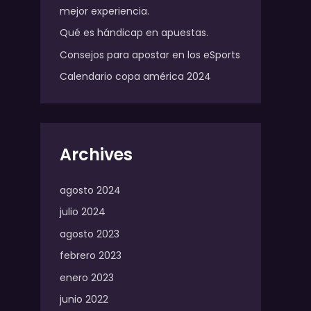
mejor experiencia.
Qué es hándicap en apuestas.
Consejos para apostar en los eSports
Calendario copa américa 2024
Archives
agosto 2024
julio 2024
agosto 2023
febrero 2023
enero 2023
junio 2022