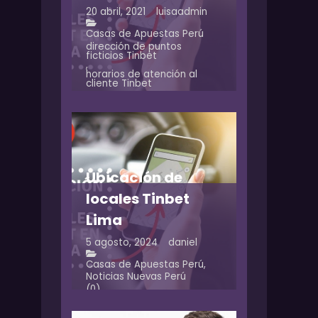
20 abril, 2021
luisaadmin
Casas de Apuestas Perú
dirección de puntos
ficticios Tinbet
,
horarios de atención al
cliente Tinbet
,
Ubicación de locales
Tinbet Lima
(0)
Ubicación de
locales Tinbet
Lima
5 agosto, 2024
daniel
Casas de Apuestas Perú
,
Noticias Nuevas Perú
(0)