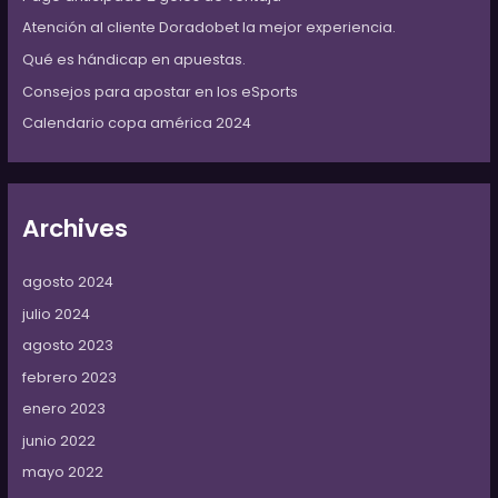
r
:
Atención al cliente Doradobet la mejor experiencia.
Qué es hándicap en apuestas.
Consejos para apostar en los eSports
Calendario copa américa 2024
Archives
agosto 2024
julio 2024
agosto 2023
febrero 2023
enero 2023
junio 2022
mayo 2022