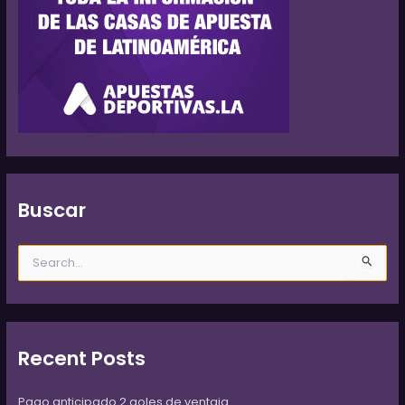
Buscar
S
e
a
r
c
h
Recent Posts
f
o
Pago anticipado 2 goles de ventaja