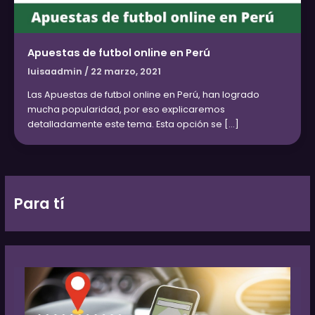
Apuestas de futbol online en Perú
luisaadmin
/
22 marzo, 2021
Las Apuestas de futbol online en Perú, han logrado
mucha popularidad, por eso explicaremos
detalladamente este tema. Esta opción se […]
Para tí