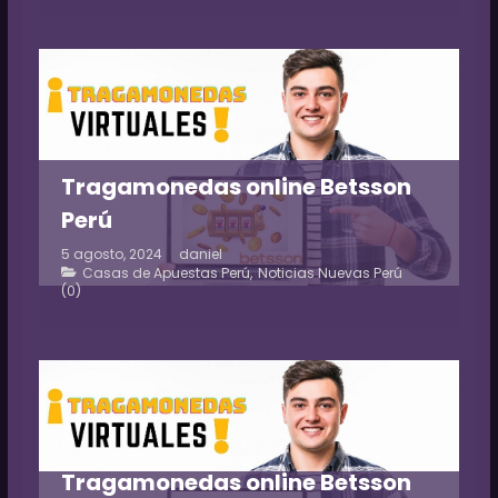
Tragamonedas online Betsson
Perú
5 agosto, 2024
daniel
Casas de Apuestas Perú
,
Noticias Nuevas Perú
(0)
Tragamonedas online Betsson