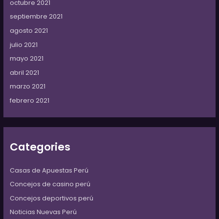
octubre 2021
septiembre 2021
agosto 2021
julio 2021
mayo 2021
abril 2021
marzo 2021
febrero 2021
Categories
Casas de Apuestas Perú
Concejos de casino perú
Concejos deportivos perú
Noticias Nuevas Perú