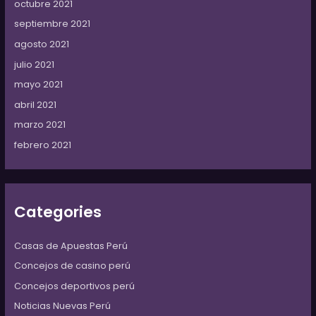
octubre 2021
septiembre 2021
agosto 2021
julio 2021
mayo 2021
abril 2021
marzo 2021
febrero 2021
Categories
Casas de Apuestas Perú
Concejos de casino perú
Concejos deportivos perú
Noticias Nuevas Perú