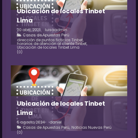
Ubicación de locales Tinbet
Lima
20 abril, 2021
luisaadmin
Casas de Apuestas Perú
dirección de puntos ficticios Tinbet
,
horarios de atención al cliente Tinbet
,
Ubicación de locales Tinbet Lima
(0)
Ubicación de locales Tinbet
Lima
5 agosto, 2024
daniel
Casas de Apuestas Perú
,
Noticias Nuevas Perú
(0)