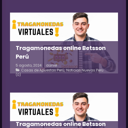
Tragamonedas online Betsson
Perú
5 agosto, 2024
daniel
Casas de Apuestas Perú
,
Noticias Nuevas Perú
(0)
Tragamonedas online Betsson