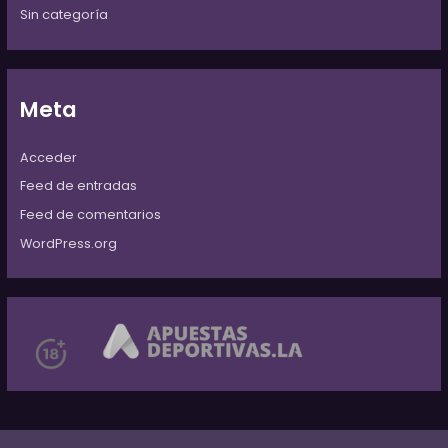
Sin categoría
Meta
Acceder
Feed de entradas
Feed de comentarios
WordPress.org