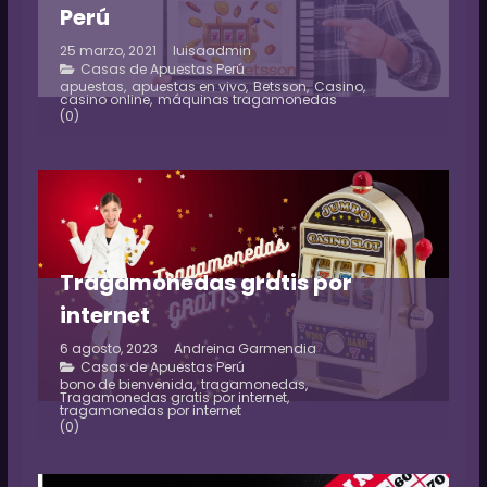
Perú
25 marzo, 2021
luisaadmin
Casas de Apuestas Perú
apuestas
,
apuestas en vivo
,
Betsson
,
Casino
,
casino online
,
máquinas tragamonedas
(0)
Tragamonedas gratis por
internet
6 agosto, 2023
Andreina Garmendia
Casas de Apuestas Perú
bono de bienvenida
,
tragamonedas
,
Tragamonedas gratis por internet
,
tragamonedas por internet
(0)