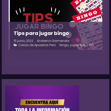
Tips para jugar bingo
15 junio, 2022
Andreina Garmendia
bingo
,
jugar
,
tips
(0)
Casas de Apuestas Perú