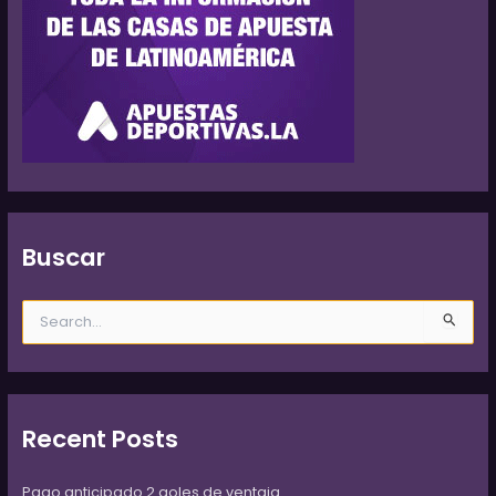
Buscar
S
e
a
r
c
h
Recent Posts
f
o
Pago anticipado 2 goles de ventaja