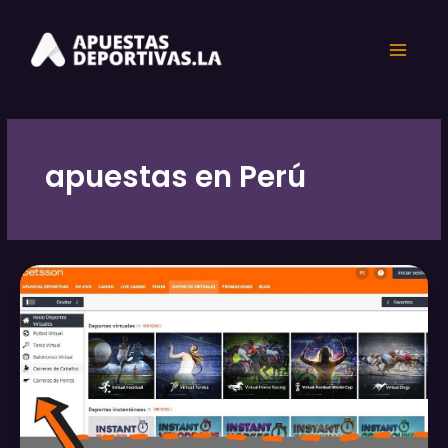
Skip
Main
to
content
Menu
apuestas en Perú