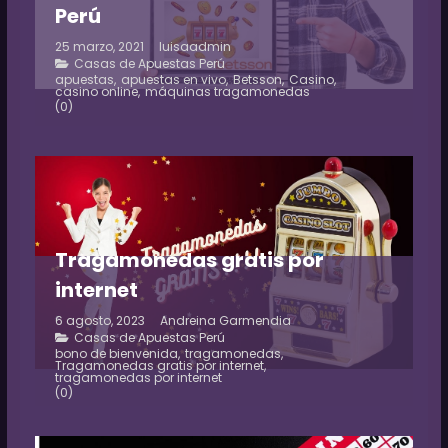
Perú
25 marzo, 2021
luisaadmin
Casas de Apuestas Perú
apuestas
,
apuestas en vivo
,
Betsson
,
Casino
,
casino online
,
máquinas tragamonedas
(0)
Tragamonedas gratis por
internet
6 agosto, 2023
Andreina Garmendia
Casas de Apuestas Perú
bono de bienvenida
,
tragamonedas
,
Tragamonedas gratis por internet
,
tragamonedas por internet
(0)