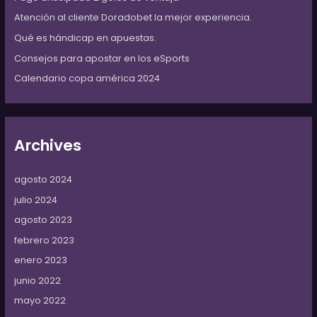
r
:
Atención al cliente Doradobet la mejor experiencia.
Qué es hándicap en apuestas.
Consejos para apostar en los eSports
Calendario copa américa 2024
Archives
agosto 2024
julio 2024
agosto 2023
febrero 2023
enero 2023
junio 2022
mayo 2022