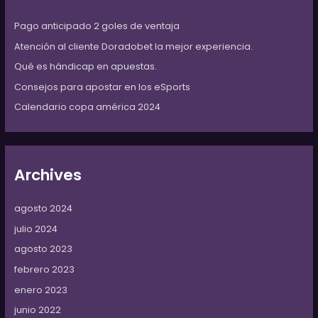
f
o
Pago anticipado 2 goles de ventaja
r
:
Atención al cliente Doradobet la mejor experiencia.
Qué es hándicap en apuestas.
Consejos para apostar en los eSports
Calendario copa américa 2024
Archives
agosto 2024
julio 2024
agosto 2023
febrero 2023
enero 2023
junio 2022