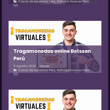
Casas de Apuestas Perú
,
Noticias Nuevas Perú
(0)
Tragamonedas online Betsson
Perú
5 agosto, 2024
daniel
Casas de Apuestas Perú
,
Noticias Nuevas Perú
(0)