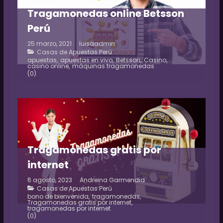
Tragamonedas online Betsson
Perú
25 marzo, 2021
luisaadmin
Casas de Apuestas Perú
apuestas
,
apuestas en vivo
,
Betsson
,
Casino
,
casino online
,
máquinas tragamonedas
(0)
Tragamonedas gratis por
internet
6 agosto, 2023
Andreina Garmendia
Casas de Apuestas Perú
bono de bienvenida
,
tragamonedas
,
Tragamonedas gratis por internet
,
tragamonedas por internet
(0)