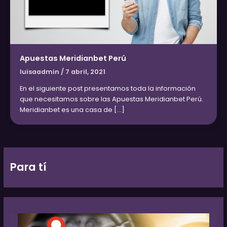
Apuestas Meridianbet Perú
luisaadmin
/
7 abril, 2021
En el siguiente post presentamos toda la información
que necesitamos sobre las Apuestas Meridianbet Perú.
Meridianbet es una casa de […]
Para tí