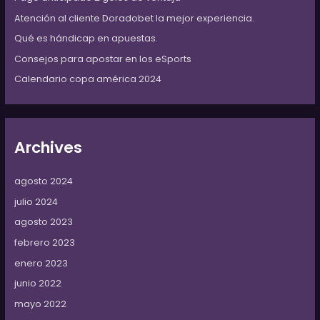
r
:
Atención al cliente Doradobet la mejor experiencia.
Qué es hándicap en apuestas.
Consejos para apostar en los eSports
Calendario copa américa 2024
Archives
agosto 2024
julio 2024
agosto 2023
febrero 2023
enero 2023
junio 2022
mayo 2022