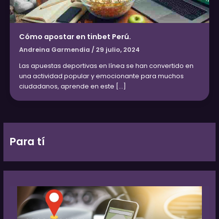
Cómo apostar en tinbet Perú.
Andreina Garmendia
/
29 julio, 2024
Las apuestas deportivas en línea se han convertido en
una actividad popular y emocionante para muchos
ciudadanos, aprende en este […]
Para tí