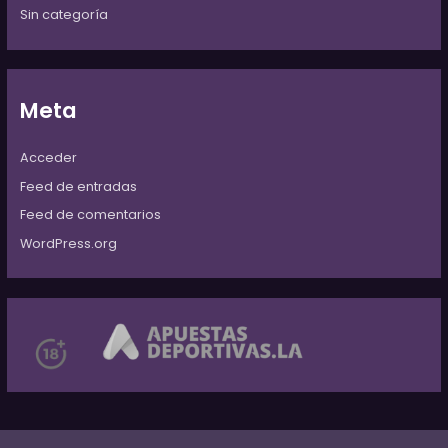
Sin categoría
Meta
Acceder
Feed de entradas
Feed de comentarios
WordPress.org