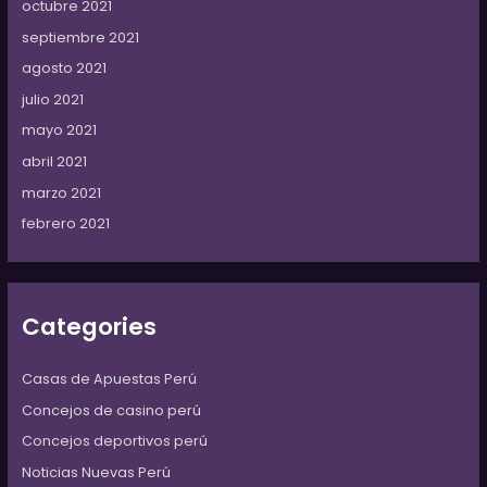
octubre 2021
septiembre 2021
agosto 2021
julio 2021
mayo 2021
abril 2021
marzo 2021
febrero 2021
Categories
Casas de Apuestas Perú
Concejos de casino perú
Concejos deportivos perú
Noticias Nuevas Perú