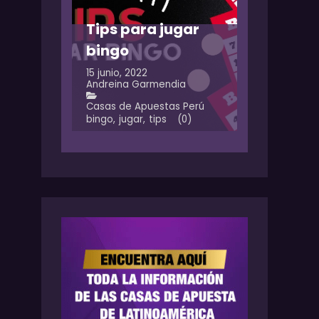
Tips para jugar
bingo
15 junio, 2022
Andreina Garmendia
Casas de Apuestas Perú
bingo
,
jugar
,
tips
(0)