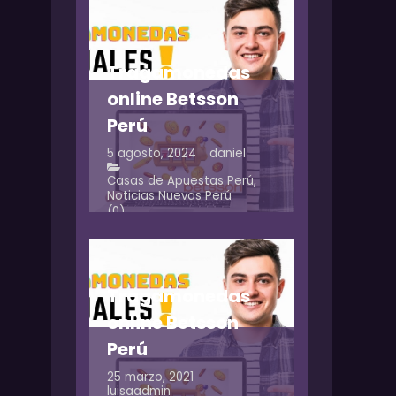
Tragamonedas
online Betsson
Perú
5 agosto, 2024
daniel
Casas de Apuestas Perú
,
Noticias Nuevas Perú
(0)
Tragamonedas
online Betsson
Perú
25 marzo, 2021
luisaadmin