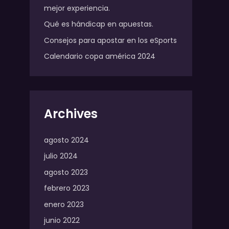
mejor experiencia.
Qué es hándicap en apuestas.
Consejos para apostar en los eSports
Calendario copa américa 2024
Archives
agosto 2024
julio 2024
agosto 2023
febrero 2023
enero 2023
junio 2022