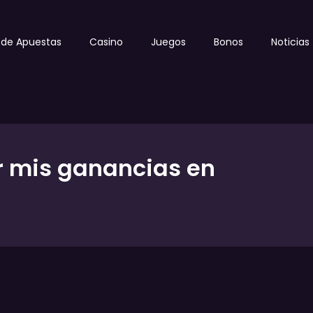
 de Apuestas
Casino
Juegos
Bonos
Noticias
r mis ganancias en