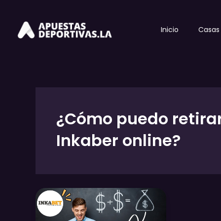
Skip
to
content
Inicio
Casas
¿Cómo puedo retira
Inkaber online?