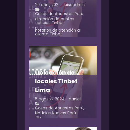
20 abril, 2021
luisaadmin
Casas de Apuestas Perú
dirección de puntos
ficticios Tinbet
,
horarios de atención al
cliente Tinbet
,
Ubicación de locales
Tinbet Lima
(0)
Ubicación de
locales Tinbet
Lima
5 agosto, 2024
daniel
Casas de Apuestas Perú
,
Noticias Nuevas Perú
(0)