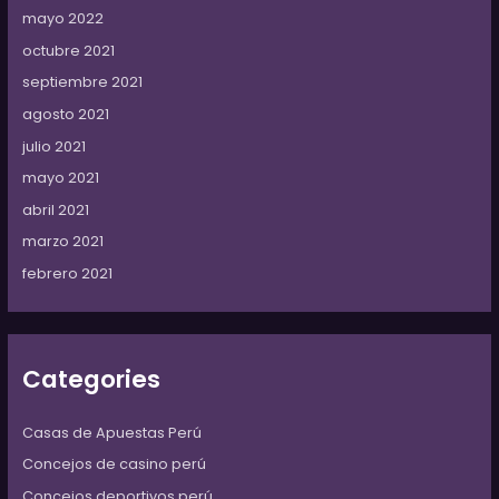
mayo 2022
octubre 2021
septiembre 2021
agosto 2021
julio 2021
mayo 2021
abril 2021
marzo 2021
febrero 2021
Categories
Casas de Apuestas Perú
Concejos de casino perú
Concejos deportivos perú