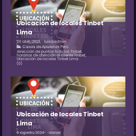
Ubicación de locales Tinbet
Lima
20 abril, 2021
luisaadmin
Casas de Apuestas Perú
dirección de puntos ficticios Tinbet
,
horarios de atención al cliente Tinbet
,
Ubicación de locales Tinbet Lima
(0)
Ubicación de locales Tinbet
Lima
5 agosto, 2024
daniel