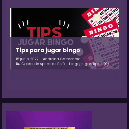
Tips para jugar bingo
15 junio, 2022
Andreina Garmendia
bingo
,
jugar
,
tips
(0)
Casas de Apuestas Perú