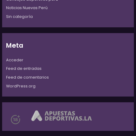
Noticias Nuevas Perú
Sin categoría
Meta
Acceder
Feed de entradas
Feed de comentarios
WordPress.org