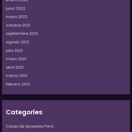
junio 2022
mayo 2022
octubre 2021
septiembre 2021
agosto 2021
julio 2021
mayo 2021
abril 2021
marzo 2021
febrero 2021
Categories
Casas de Apuestas Perú