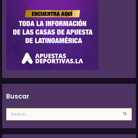
Buscar
S
e
a
r