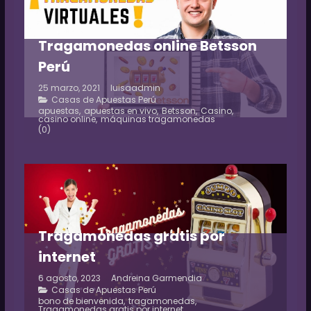
Tragamonedas online Betsson
Perú
25 marzo, 2021
luisaadmin
Casas de Apuestas Perú
apuestas
,
apuestas en vivo
,
Betsson
,
Casino
,
casino online
,
máquinas tragamonedas
(0)
Tragamonedas gratis por
internet
6 agosto, 2023
Andreina Garmendia
Casas de Apuestas Perú
bono de bienvenida
,
tragamonedas
,
Tragamonedas gratis por internet
,