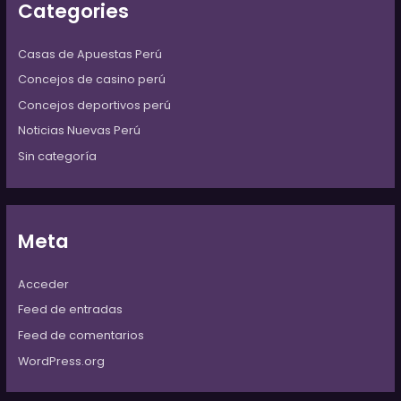
Categories
Casas de Apuestas Perú
Concejos de casino perú
Concejos deportivos perú
Noticias Nuevas Perú
Sin categoría
Meta
Acceder
Feed de entradas
Feed de comentarios
WordPress.org