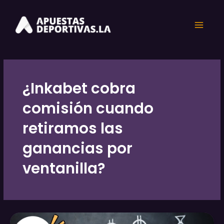
Skip
Main
to
content
Menu
¿Inkabet cobra
comisión cuando
retiramos las
ganancias por
ventanilla?