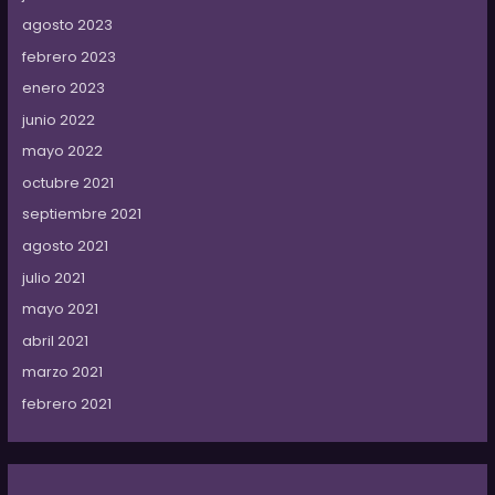
agosto 2023
febrero 2023
enero 2023
junio 2022
mayo 2022
octubre 2021
septiembre 2021
agosto 2021
julio 2021
mayo 2021
abril 2021
marzo 2021
febrero 2021