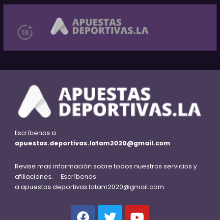
Escríbenos a
apuestas.deportivas.latam2020@gmail.com
Revise mas información sobre todos nuestros servicios y
afiliaciones. Escríbenos
a
apuestas.deportivas.latam2020@gmail.com
F
T
Y