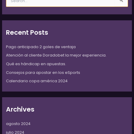
S
e
a
r
c
h
Recent Posts
f
o
Pago anticipado 2 goles de ventaja
r
:
Atención al cliente Doradobet la mejor experiencia.
Qué es hándicap en apuestas.
Consejos para apostar en los eSports
Calendario copa américa 2024
Archives
agosto 2024
julio 2024