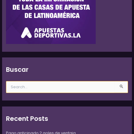
Buscar
S
e
a
r
c
h
Recent Posts
f
o
Pago anticipado 2 goles de ventaja