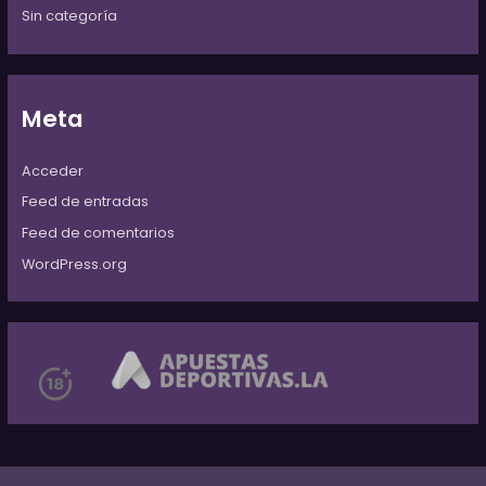
Sin categoría
Meta
Acceder
Feed de entradas
Feed de comentarios
WordPress.org