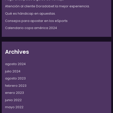
r
:
Atención al cliente Doradobet la mejor experiencia.
Qué es hándicap en apuestas.
Consejos para apostar en los eSports
Calendario copa américa 2024
Archives
agosto 2024
julio 2024
agosto 2023
febrero 2023
enero 2023
junio 2022
mayo 2022