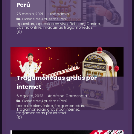
Perú
25 marzo, 2021
luisaadmin
Casas de Apuestas Perú
apuestas
,
apuestas en vivo
,
Betsson
,
Casino
,
casino online
,
máquinas tragamonedas
(0)
Tragamonedas gratis por
internet
6 agosto, 2023
Andreina Garmendia
Casas de Apuestas Perú
bono de bienvenida
,
tragamonedas
,
Tragamonedas gratis por internet
,
tragamonedas por internet
(0)