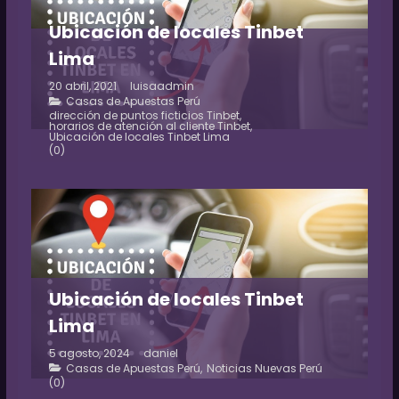
Ubicación de locales Tinbet
Lima
20 abril, 2021
luisaadmin
Casas de Apuestas Perú
dirección de puntos ficticios Tinbet
,
horarios de atención al cliente Tinbet
,
Ubicación de locales Tinbet Lima
(0)
Ubicación de locales Tinbet
Lima
5 agosto, 2024
daniel
Casas de Apuestas Perú
,
Noticias Nuevas Perú
(0)