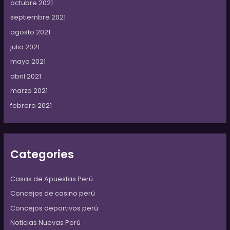
octubre 2021
septiembre 2021
agosto 2021
julio 2021
mayo 2021
abril 2021
marzo 2021
febrero 2021
Categories
Casas de Apuestas Perú
Concejos de casino perú
Concejos deportivos perú
Noticias Nuevas Perú