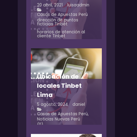
20 abril, 2021
luisaadmin
Casas de Apuestas Perú
dirección de puntos
ficticios Tinbet
,
horarios de atención al
cliente Tinbet
,
Ubicación de locales
Tinbet Lima
(0)
Ubicación de
locales Tinbet
Lima
5 agosto, 2024
daniel
Casas de Apuestas Perú
,
Noticias Nuevas Perú
(0)