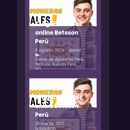
Tragamonedas
online Betsson
Perú
5 agosto, 2024
daniel
Casas de Apuestas Perú
,
Noticias Nuevas Perú
(0)
Tragamonedas
online Betsson
Perú
25 marzo, 2021
luisaadmin