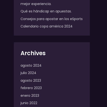
mejor experiencia.
Qué es hándicap en apuestas.
Consejos para apostar en los eSports
Calendario copa américa 2024
Archives
agosto 2024
julio 2024
agosto 2023
febrero 2023
enero 2023
junio 2022