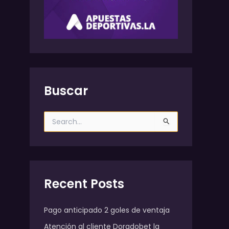
Buscar
S
e
a
r
c
h
Recent Posts
f
o
r
Pago anticipado 2 goles de ventaja
:
Atención al cliente Doradobet la