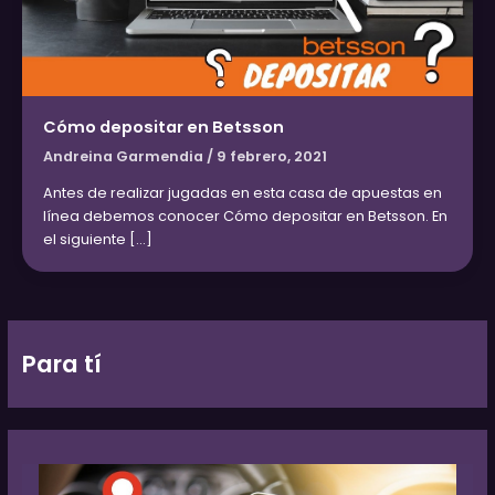
Cómo depositar en Betsson
Andreina Garmendia
/
9 febrero, 2021
Antes de realizar jugadas en esta casa de apuestas en
línea debemos conocer Cómo depositar en Betsson. En
el siguiente […]
Para tí