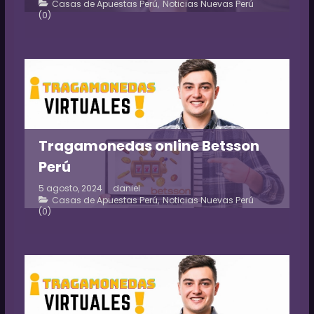
Casas de Apuestas Perú
,
Noticias Nuevas Perú
(0)
Tragamonedas online Betsson
Perú
5 agosto, 2024
daniel
Casas de Apuestas Perú
,
Noticias Nuevas Perú
(0)