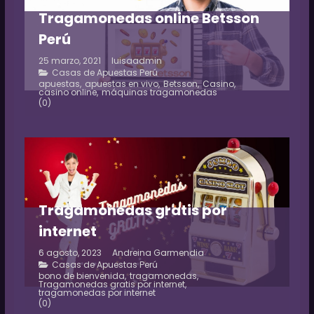
Tragamonedas online Betsson
Perú
25 marzo, 2021
luisaadmin
Casas de Apuestas Perú
apuestas
,
apuestas en vivo
,
Betsson
,
Casino
,
casino online
,
máquinas tragamonedas
(0)
Tragamonedas gratis por
internet
6 agosto, 2023
Andreina Garmendia
Casas de Apuestas Perú
bono de bienvenida
,
tragamonedas
,
Tragamonedas gratis por internet
,
tragamonedas por internet
(0)