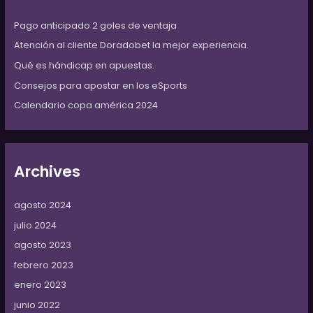
f
o
Pago anticipado 2 goles de ventaja
r
:
Atención al cliente Doradobet la mejor experiencia.
Qué es hándicap en apuestas.
Consejos para apostar en los eSports
Calendario copa américa 2024
Archives
agosto 2024
julio 2024
agosto 2023
febrero 2023
enero 2023
junio 2022