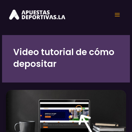
Skip
Main
to
content
Menu
Video tutorial de cómo
depositar