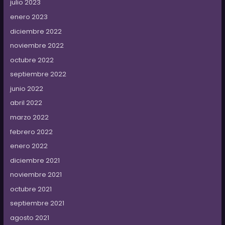
julio 2023
enero 2023
diciembre 2022
noviembre 2022
octubre 2022
septiembre 2022
junio 2022
abril 2022
marzo 2022
febrero 2022
enero 2022
diciembre 2021
noviembre 2021
octubre 2021
septiembre 2021
agosto 2021