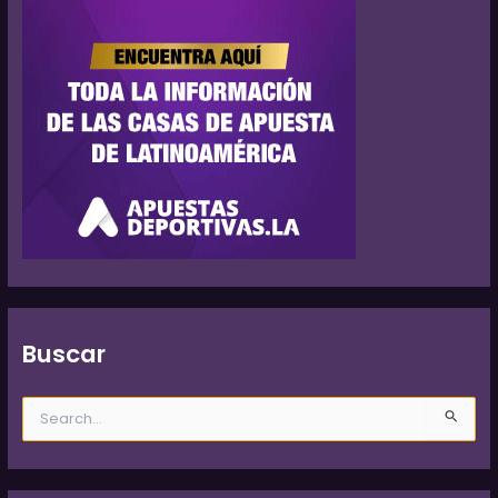
Buscar
B
u
s
c