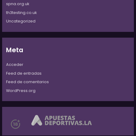
spna.org.uk
th3testing.co.uk
Uncategorized
Meta
Acceder
Feed de entradas
Feed de comentarios
WordPress.org